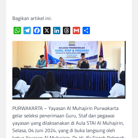
Bagikan artikel ini:
WhatsApp
Telegram
Facebook
X
LinkedIn
Threads
Gmail
Share
PURWAKARTA – Yayasan Al Muhajirin Purwakarta
gelar seleksi penerimaan Guru, Staf dan pegawai
yayasan yang dilaksanakan di Aula STAI Al Muhajirin,
Selasa, 04 Juni 2024, yang di buka langsung oleh
ketua Yayasan Al Muhajirin, Dr. Hj. Ifa Faizah Rohmah,