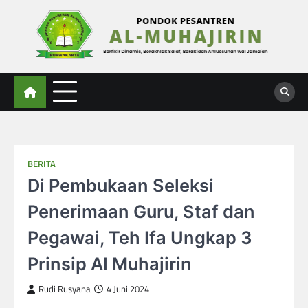
Skip
to
content
Al-Muhajirin
Berpikir Dinamis – Berakhlak Salaf – Berakidah Ahlussunah wal Jamaah
BERITA
Di Pembukaan Seleksi
Penerimaan Guru, Staf dan
Pegawai, Teh Ifa Ungkap 3
Prinsip Al Muhajirin
Rudi Rusyana
4 Juni 2024