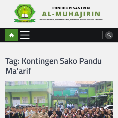
Skip
to
content
Al-Muhajirin
Berpikir Dinamis – Berakhlak Salaf – Berakidah Ahlussunah wal Jamaah
Tag:
Kontingen Sako Pandu
Ma’arif