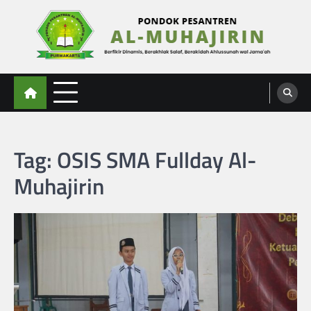
Skip
to
content
Al-Muhajirin
Berpikir Dinamis – Berakhlak Salaf – Berakidah Ahlussunah wal Jamaah
Tag:
OSIS SMA Fullday Al-
Muhajirin