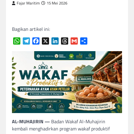
Fajar Maritim
15 Mei 2026
Bagikan artikel ini:
WhatsApp
Telegram
Facebook
X
LinkedIn
Threads
Gmail
Share
AL-MUHAJIRIN —
Badan Wakaf Al-Muhajirin
kembali menghadirkan program wakaf produktif