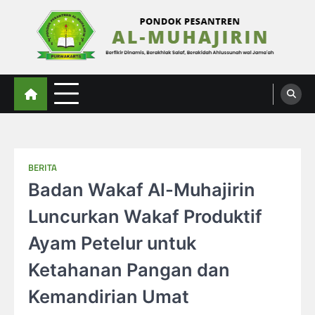
Skip
to
content
Al-Muhajirin
Berpikir Dinamis – Berakhlak Salaf – Berakidah Ahlussunah wal Jamaah
BERITA
Badan Wakaf Al-Muhajirin
Luncurkan Wakaf Produktif
Ayam Petelur untuk
Ketahanan Pangan dan
Kemandirian Umat