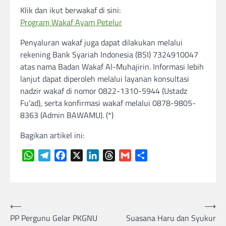
Klik dan ikut berwakaf di sini:
Program Wakaf Ayam Petelur
Penyaluran wakaf juga dapat dilakukan melalui
rekening Bank Syariah Indonesia (BSI) 7324910047
atas nama Badan Wakaf Al-Muhajirin. Informasi lebih
lanjut dapat diperoleh melalui layanan konsultasi
nadzir wakaf di nomor 0822-1310-5944 (Ustadz
Fu’ad), serta konfirmasi wakaf melalui 0878-9805-
8363 (Admin BAWAMU). (*)
Bagikan artikel ini:
WhatsApp
Telegram
Facebook
X
LinkedIn
Threads
Gmail
Share
Navigasi
⟵
⟶
PP Pergunu Gelar PKGNU
Suasana Haru dan Syukur
pos