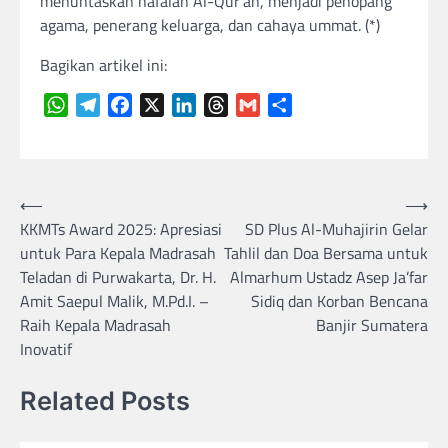
menuntaskan hafalan Al-Qur’an, menjadi penopang
agama, penerang keluarga, dan cahaya ummat. (*)
Bagikan artikel ini:
WhatsApp
Telegram
Facebook
X
LinkedIn
Threads
Gmail
Share
Navigasi
⟵
⟶
KKMTs Award 2025: Apresiasi
SD Plus Al-Muhajirin Gelar
pos
untuk Para Kepala Madrasah
Tahlil dan Doa Bersama untuk
Teladan di Purwakarta, Dr. H.
Almarhum Ustadz Asep Ja’far
Amit Saepul Malik, M.Pd.I. –
Sidiq dan Korban Bencana
Raih Kepala Madrasah
Banjir Sumatera
Inovatif
Related Posts