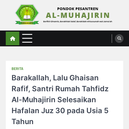
Skip
to
content
Al-Muhajirin
Berpikir Dinamis – Berakhlak Salaf – Berakidah Ahlussunah wal Jamaah
BERITA
Barakallah, Lalu Ghaisan
Rafif, Santri Rumah Tahfidz
Al-Muhajirin Selesaikan
Hafalan Juz 30 pada Usia 5
Tahun