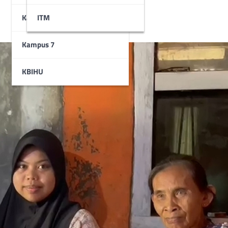
Kampus 6
STAI
ITM
Kampus 7
KBIHU