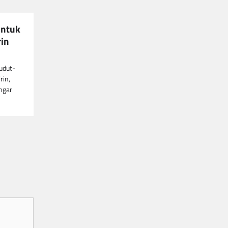
untuk
rin
udut-
rin,
ngar