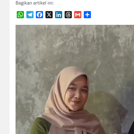
Bagikan artikel ini:
WhatsApp
Telegram
Facebook
X
LinkedIn
Threads
Gmail
Share