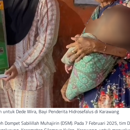
n untuk Dede Wira, Bayi Penderita Hidrosefalus di Karawang
eh Dompet Sabilillah Muhajirin (DSM). Pada 7 Februari 2025, tim
egalurung, Kecamatan Cilamaya Kulon, Karawang, untuk menyalu