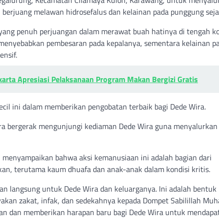
 berjuang melawan hidrosefalus dan kelainan pada punggung sejak
u yang penuh perjuangan dalam merawat buah hatinya di tengah ko
ra menyebabkan pembesaran pada kepalanya, sementara kelainan p
nsif.
arta Apresiasi Pelaksanaan Program Makan Bergizi Gratis
ecil ini dalam memberikan pengobatan terbaik bagi Dede Wira.
gera bergerak mengunjungi kediaman Dede Wira guna menyalurkan
g, menyampaikan bahwa aksi kemanusiaan ini adalah bagian dari
 terutama kaum dhuafa dan anak-anak dalam kondisi kritis.
uan langsung untuk Dede Wira dan keluarganya. Ini adalah bentuk
akan zakat, infak, dan sedekahnya kepada Dompet Sabilillah Muha
eban dan memberikan harapan baru bagi Dede Wira untuk mendapa