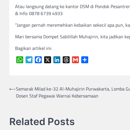
Atau langsung datang ke kantor DSM di Pondok Pesantren 
& Info: 0878 6739 4933
“Jangan pernah meremehkan kebaikan sekecil apa pun, ka
Mari bersama Dompet Sabilillah Muhajirin, kita jadikan 
Bagikan artikel ini:
WhatsApp
Telegram
Facebook
X
LinkedIn
Threads
Gmail
Share
Navigasi
⟵
Semarak Milad ke-32 Al-Muhajirin Purwakarta, Lomba G
Dosen Staf Pegawai Warnai Kebersamaan
pos
Related Posts