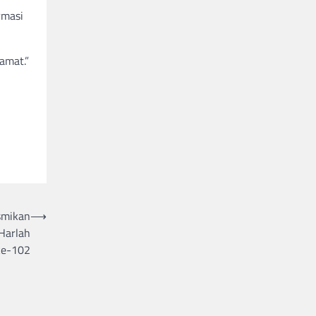
rmasi
amat.”
smikan
⟶
 Harlah
ke-102