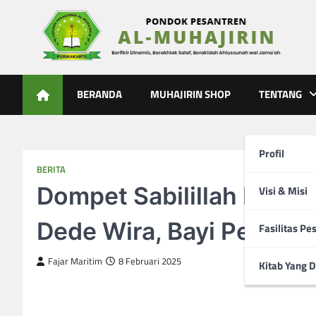
Skip
to
content
Al-Muhajirin
Berpikir Dinamis – Berakhlak Salaf – Berakidah Ahlussunah
BERANDA
MUHAJIRIN SHOP
TENTANG
Profil
BERITA
Dompet Sabilillah Muhaj
Visi & Misi
Dede Wira, Bayi Penderi
Fasilitas Pe
Fajar Maritim
8 Februari 2025
Kitab Yang D