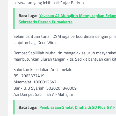
perawatan yang lebih baik,” ujar Badrun.
Baca Juga:
Yayasan Al-Muhajirin Mengucapkan Selamat
Sekretaris Daerah Purwakarta
Selain bantuan tunai, DSM juga berkoordinasi dengan pih
lanjutan bagi Dede Wira.
Dompet Sabilillah Muhajirin mengajak seluruh masyarak
membutuhkan uluran tangan kita. Sedikit bantuan dari ki
Salurkan kepedulian Anda melalui:
BSI: 7063377419
Muamalat: 1060012547
Bank BJB Syariah: 5020201840009
A.n Dompet Sabilillah Al-Muhajirin
Baca Juga:
Pembiasaan Sholat Dhuha di SD Plus 6 Al