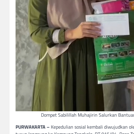
Dompet Sabilillah Muhajirin Salurkan Bantua
PURWAKARTA –
Kepedulian sosial kembali diwujudkan ol
turun langsung ke Kampung Tengkolo, RT 015/04, Desa T