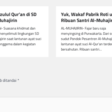
ulul Qur’an di SD
Yuk, Wakaf Pabrik Roti 
Muhajirin
Ribuan Santri Al-Muhaji
- Suasana khidmat dan
AL-MUHAJIRIN- Fajar baru saja
menyelimuti lingkungan SD
menyingsing di Purwakarta. Dari s
jirin saat lantunan ayat suci
sudut Pondok Pesantren Al-Muhaji
enggema dalam kegiatan
lantunan ayat suci Al-Qur’an terde
bersahutan. Ribuan santri…
b ditandai
*