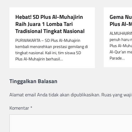
Hebat! SD Plus Al-Muhajirin
Gema Nuz
Raih Juara 1 Lomba Tari
Plus Al-
Tradisional Tingkat Nasional
ALMUHAJIRIN
penuh haru 
PURWAKARTA – SD Plus Al-Muhajirin
Plus Al-Muha
kembali menorehkan prestasi gemilang di
Al-Qur’an m
tingkat nasional. Kali ini, tim siswa SD
Parade…
Plus Al-Muhajirin berhasil…
Tinggalkan Balasan
Alamat email Anda tidak akan dipublikasikan.
Ruas yang waji
Komentar
*