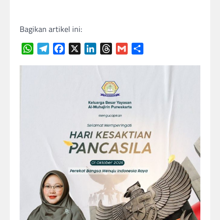
Bagikan artikel ini:
WhatsApp
Telegram
Facebook
X
LinkedIn
Threads
Gmail
Share