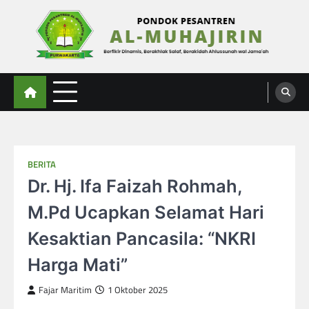
Skip
to
content
Al-Muhajirin
Berpikir Dinamis – Berakhlak Salaf – Berakidah Ahlussunah wal Jamaah
BERITA
Dr. Hj. Ifa Faizah Rohmah,
M.Pd Ucapkan Selamat Hari
Kesaktian Pancasila: “NKRI
Harga Mati”
Fajar Maritim
1 Oktober 2025