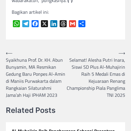
wabarakatuh,” pungkasnya.
(*)
Bagikan artikel ini:
WhatsApp
Telegram
Facebook
X
LinkedIn
Threads
Gmail
Share
Navigasi
⟵
⟶
Syaikhuna Prof. Dr. KH. Abun
Selamat! Alesha Putri Inara,
pos
Bunyamin, MA Resmikan
Siswi SD Plus Al-Muhajirin
Gedung Baru Ponpes Al-Amin
Raih 5 Medali Emas di
di Maniis Purwakarta dalam
Kejuaraan Renang
Rangkaian Silaturahmi
Championship Piala Panglima
Jama’ah Haji IPHAM 2023
TNI 2025
Related Posts
Al-Muhajirin Raih Penghargaan Sebagai Pesantren