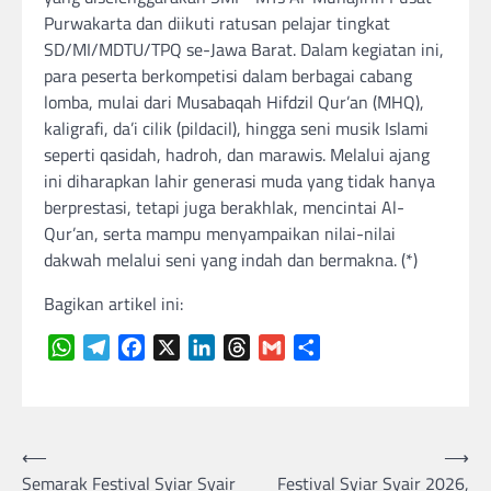
Purwakarta dan diikuti ratusan pelajar tingkat
SD/MI/MDTU/TPQ se-Jawa Barat. Dalam kegiatan ini,
para peserta berkompetisi dalam berbagai cabang
lomba, mulai dari Musabaqah Hifdzil Qur’an (MHQ),
kaligrafi, da’i cilik (pildacil), hingga seni musik Islami
seperti qasidah, hadroh, dan marawis. Melalui ajang
ini diharapkan lahir generasi muda yang tidak hanya
berprestasi, tetapi juga berakhlak, mencintai Al-
Qur’an, serta mampu menyampaikan nilai-nilai
dakwah melalui seni yang indah dan bermakna. (*)
Bagikan artikel ini:
WhatsApp
Telegram
Facebook
X
LinkedIn
Threads
Gmail
Share
Navigasi
⟵
⟶
Semarak Festival Syiar Syair
Festival Syiar Syair 2026,