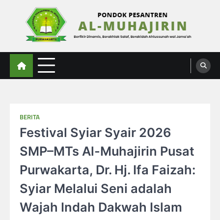
Skip
to
content
Al-Muhajirin
Berpikir Dinamis – Berakhlak Salaf – Berakidah Ahlussunah wal Jamaah
BERITA
Festival Syiar Syair 2026
SMP–MTs Al-Muhajirin Pusat
Purwakarta, Dr. Hj. Ifa Faizah:
Syiar Melalui Seni adalah
Wajah Indah Dakwah Islam