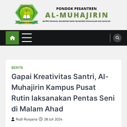
Skip
to
content
Al-Muhajirin
Berpikir Dinamis – Berakhlak Salaf – Berakidah Ahlussunah wal Jamaah
BERITA
Gapai Kreativitas Santri, Al-
Muhajirin Kampus Pusat
Rutin laksanakan Pentas Seni
di Malam Ahad
Rudi Rusyana
28 Juli 2024