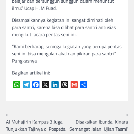
belajar dan bersungguh sungguh dalam menuntut
ilmu.” Ucap H. M Fuad.
Disampaikannya kegiatan ini sangat diminati oleh
para santri, karena bisa dilihat para santri antusias
mengikuti acara pentas seni ini.
“Kami berharap, semoga kegiatan yang berupa pentas
seni ini bisa mengolah akal dan pikiran para santri.”
Pungkasnya
Bagikan artikel ini:
WhatsApp
Telegram
Facebook
X
LinkedIn
Threads
Gmail
Share
Navigasi
⟵
⟶
Al Muhajirin Kampus 3 Juga
Disaksikan Ibunda, Kinara
pos
Tunjukkan Tajinya di Pospeda
Semangat Jalani Ujian Tasmi’