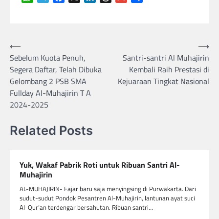
Navigasi
⟵
⟶
Sebelum Kuota Penuh,
Santri-santri Al Muhajirin
pos
Segera Daftar, Telah Dibuka
Kembali Raih Prestasi di
Gelombang 2 PSB SMA
Kejuaraan Tingkat Nasional
Fullday Al-Muhajirin T A
2024-2025
Related Posts
Yuk, Wakaf Pabrik Roti untuk Ribuan Santri Al-
Muhajirin
AL-MUHAJIRIN- Fajar baru saja menyingsing di Purwakarta. Dari
sudut-sudut Pondok Pesantren Al-Muhajirin, lantunan ayat suci
Al-Qur’an terdengar bersahutan. Ribuan santri…