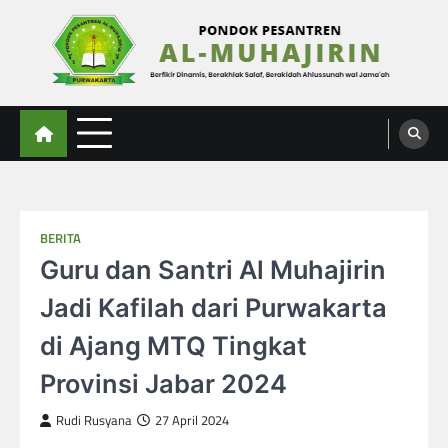
Skip
to
content
Al-Muhajirin
Berpikir Dinamis – Berakhlak Salaf – Berakidah Ahlussunah wal Jamaah
BERITA
Guru dan Santri Al Muhajirin
Jadi Kafilah dari Purwakarta
di Ajang MTQ Tingkat
Provinsi Jabar 2024
Rudi Rusyana
27 April 2024