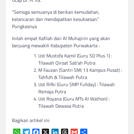
Ucap Dr. H. Ifa.
“Semoga semuanya di berikan kemudahan,
kelancaran dan mendapatkan kesuksesan.”
Pungkasnya
Inilah empat Kafilah dari Al Muhajirin yang akan
berjuang mewakili Kabupaten Purwakarta :
Ust Mustofa Kamil (Guru SD Plus 1) :
Tilawah Qiroat Sab’ah Putra
M Fauzan (Santri SMI 13 Kampus Pusat) :
Tahfizh & Tilawah Putra
Ust Rifki (Guru SMP Fullday) : Tilawah
Remaja Putra
Ust Royana (Guru MTs Al Wathon) :
Tilawah Dewasa Putra
Bagikan artikel ini:
WhatsApp
Telegram
Facebook
X
LinkedIn
Threads
Gmail
Share