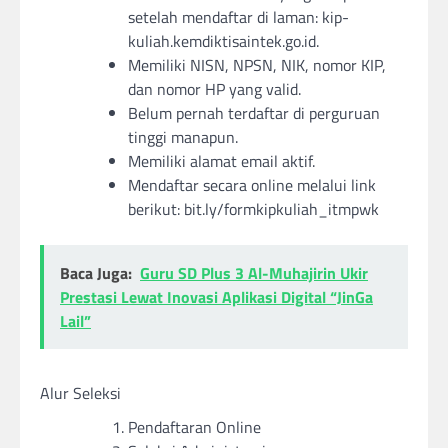
setelah mendaftar di laman: kip-
kuliah.kemdiktisaintek.go.id.
Memiliki NISN, NPSN, NIK, nomor KIP,
dan nomor HP yang valid.
Belum pernah terdaftar di perguruan
tinggi manapun.
Memiliki alamat email aktif.
Mendaftar secara online melalui link
berikut: bit.ly/formkipkuliah_itmpwk
Baca Juga:
Guru SD Plus 3 Al-Muhajirin Ukir
Prestasi Lewat Inovasi Aplikasi Digital “JinGa
Lail”
Alur Seleksi
Pendaftaran Online