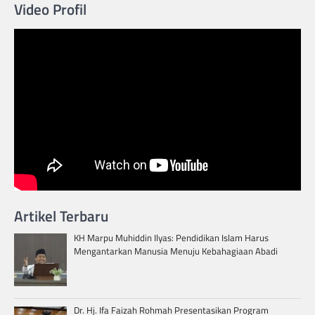
Video Profil
Artikel Terbaru
KH Marpu Muhiddin Ilyas: Pendidikan Islam Harus
Mengantarkan Manusia Menuju Kebahagiaan Abadi
Dr. Hj. Ifa Faizah Rohmah Presentasikan Program