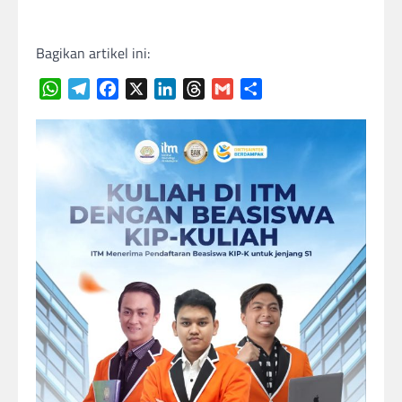
Bagikan artikel ini:
WhatsApp
Telegram
Facebook
X
LinkedIn
Threads
Gmail
Share