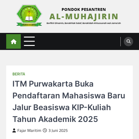
Skip
to
content
Al-Muhajirin
Berpikir Dinamis – Berakhlak Salaf – Berakidah Ahlussunah wal Jamaah
BERITA
ITM Purwakarta Buka
Pendaftaran Mahasiswa Baru
Jalur Beasiswa KIP-Kuliah
Tahun Akademik 2025
Fajar Maritim
3 Juni 2025