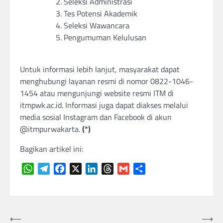
Seleksi Administrasi
Tes Potensi Akademik
Seleksi Wawancara
Pengumuman Kelulusan
Untuk informasi lebih lanjut, masyarakat dapat
menghubungi layanan resmi di nomor 0822-1046-
1454 atau mengunjungi website resmi ITM di
itmpwk.ac.id. Informasi juga dapat diakses melalui
media sosial Instagram dan Facebook di akun
@itmpurwakarta.
(*)
Bagikan artikel ini:
WhatsApp
Telegram
Facebook
X
LinkedIn
Threads
Gmail
Share
Navigasi
⟵
⟶