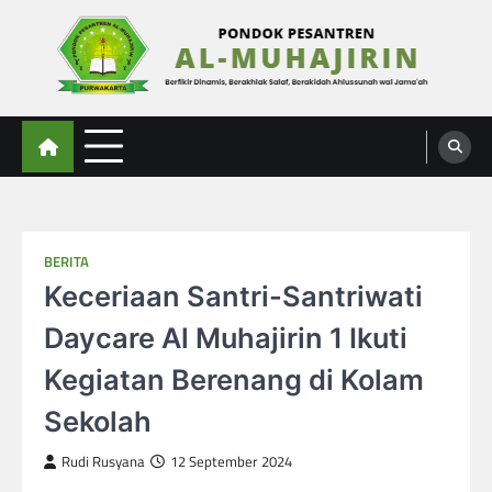
Skip
to
content
Al-Muhajirin
Berpikir Dinamis – Berakhlak Salaf – Berakidah Ahlussunah wal Jamaah
BERITA
Keceriaan Santri-Santriwati
Daycare Al Muhajirin 1 Ikuti
Kegiatan Berenang di Kolam
Sekolah
Rudi Rusyana
12 September 2024