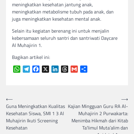
meningkatkan kesehatan jantung anak,
meningkatkan metabolisme tubuh pada anak, dan
juga meningkatkan kesehatan mental anak.
Selain itu kegiatan berenang ini untuk menjalin
kebersamaan seluruh santri dan santriwati Daycare
Al Muhajirin 1.
Bagikan artikel ini:
WhatsApp
Telegram
Facebook
X
LinkedIn
Threads
Gmail
Share
Navigasi
⟵
⟶
Guna Meningkatkan Kualitas
Kajian Mingguan Guru RA Al-
pos
Kesehatan Siswa, SMI 1 3 Al
Muhajirin 2 Purwakarta:
Muhajirin Ikuti Screening
Menimba Hikmah dari Kitab
Kesehatan
Ta’limul Muta’alim dan