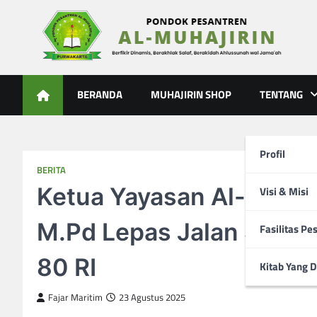
Skip
to
content
Al-Muhajirin
Berpikir Dinamis – Berakhlak Salaf – Berakidah Ahlussunah
BERANDA
MUHAJIRIN SHOP
TENTANG
Profil
BERITA
Ketua Yayasan Al-Muhajir
Visi & Misi
M.Pd Lepas Jalan Sehat
Fasilitas Pe
80 RI
Kitab Yang D
Fajar Maritim
23 Agustus 2025