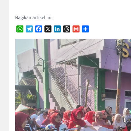
Bagikan artikel ini:
WhatsApp
Telegram
Facebook
X
LinkedIn
Threads
Gmail
Share