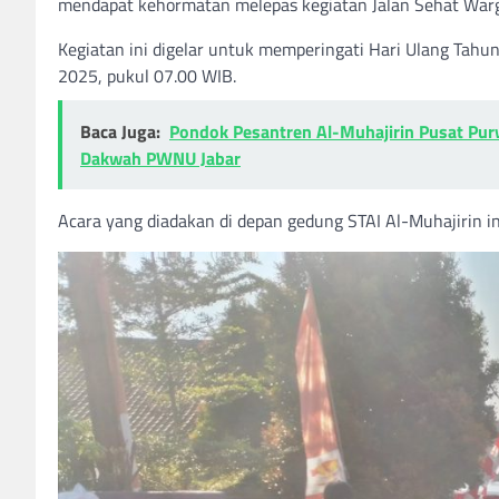
mendapat kehormatan melepas kegiatan Jalan Sehat Warg
Kegiatan ini digelar untuk memperingati Hari Ulang Tahu
2025, pukul 07.00 WIB.
Baca Juga:
Pondok Pesantren Al-Muhajirin Pusat Pu
Dakwah PWNU Jabar
Acara yang diadakan di depan gedung STAI Al-Muhajirin in