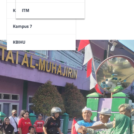
Kampus 6
STAI
ITM
Kampus 7
KBIHU