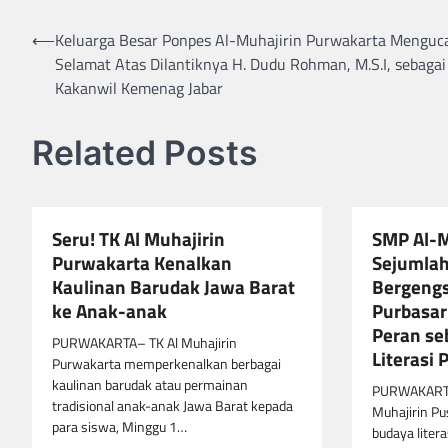
Navigasi
⟵
Keluarga Besar Ponpes Al-Muhajirin Purwakarta Menguc
Selamat Atas Dilantiknya H. Dudu Rohman, M.S.I, sebagai
pos
Kakanwil Kemenag Jabar
Related Posts
Seru! TK Al Muhajirin
SMP Al-M
Purwakarta Kenalkan
Sejumla
Kaulinan Barudak Jawa Barat
Bergengs
ke Anak-anak
Purbasar
Peran se
PURWAKARTA– TK Al Muhajirin
Literasi
Purwakarta memperkenalkan berbagai
kaulinan barudak atau permainan
PURWAKARTA
tradisional anak-anak Jawa Barat kepada
Muhajirin P
para siswa, Minggu 1…
budaya liter