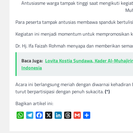
Antusiasme warga tampak tinggi saat mengikuti kegiat
Muh
Para peserta tampak antusias membawa spanduk bertuliska
Kegiatan ini menjadi momentum untuk mempromosikan ke
Dr. Hj. Ifa Faizah Rohmah menyapa dan memberikan seman
Baca Juga:
Lovita Kostia Sundawa, Kader Al-Muhajirin
Indonesia
Acara ini berlangsung meriah dengan diwarnai kehadiran
turut berpartisipasi dengan penuh sukacita.
(*)
Bagikan artikel ini:
WhatsApp
Telegram
Facebook
X
LinkedIn
Threads
Gmail
Share