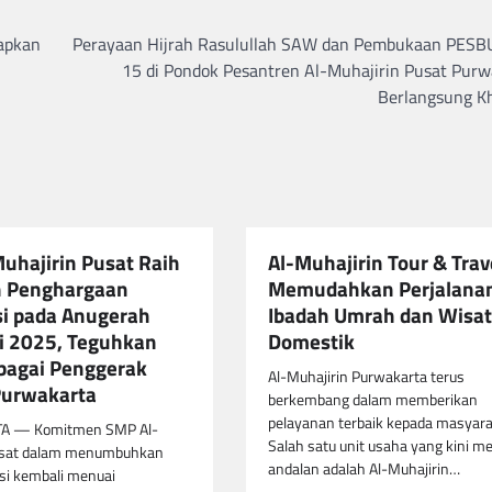
apkan
Perayaan Hijrah Rasulullah SAW dan Pembukaan PESB
15 di Pondok Pesantren Al-Muhajirin Pusat Purw
Berlangsung K
uhajirin Pusat Raih
Al-Muhajirin Tour & Trav
h Penghargaan
Memudahkan Perjalana
i pada Anugerah
Ibadah Umrah dan Wisa
i 2025, Teguhkan
Domestik
bagai Penggerak
Al-Muhajirin Purwakarta terus
 Purwakarta
berkembang dalam memberikan
pelayanan terbaik kepada masyara
 — Komitmen SMP Al-
Salah satu unit usaha yang kini me
usat dalam menumbuhkan
andalan adalah Al-Muhajirin…
asi kembali menuai