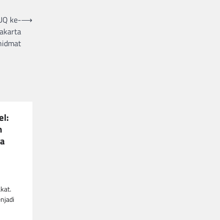
UQ ke-
⟶
akarta
hidmat
el:
n
ta
kat.
njadi