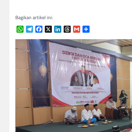
Bagikan artikel ini:
WhatsApp
Telegram
Facebook
X
LinkedIn
Threads
Gmail
Share