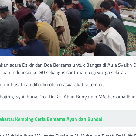
n acara Dzikir dan Doa Bersama untuk Bangsa di Aula Syaikh D
kaan Indonesia ke-80 sekaligus santunan bagi warga sekitar.
irin Pusat dan dihadiri oleh masyarakat setempat.
ajirin, Syaikhuna Prof. Dr. KH. Abun Bunyamin MA, bersama Ibun
akarta: Kemping Ceria Bersama Ayah dan Bunda!
 Muhidin Ilyas MA, serta Direktur Al-Muhajirin Pusat, Dr Hj Ifa 