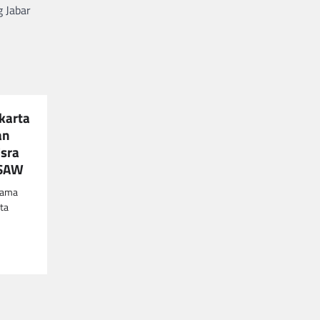
 Jabar
karta
an
Isra
 SAW
gama
ta