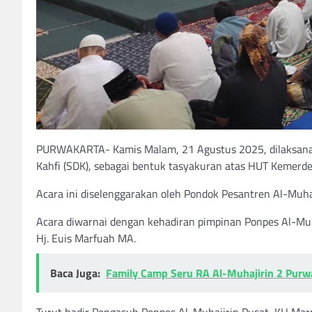
PURWAKARTA- Kamis Malam, 21 Agustus 2025, dilaksanaka
Kahfi (SDK), sebagai bentuk tasyakuran atas HUT Kemerde
Acara ini diselenggarakan oleh Pondok Pesantren Al-Muhaj
Acara diwarnai dengan kehadiran pimpinan Ponpes Al-Muh
Hj. Euis Marfuah MA.
Baca Juga:
Family Camp Seru RA Al-Muhajirin 2 Purw
Turut hadir Pengasuh Ponpes Al-Muhajirin Pusat, KH Marpu