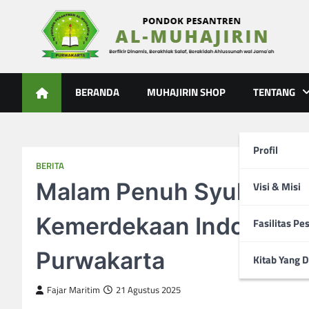
Skip
to
content
Al-Muhajirin
Berpikir Dinamis – Berakhlak Salaf – Berakidah Ahlussunah
BERANDA
MUHAJIRIN SHOP
TENTANG
Profil
BERITA
Malam Penuh Syukur: Dz
Visi & Misi
Kemerdekaan Indonesia 
Fasilitas Pe
Purwakarta
Kitab Yang D
Fajar Maritim
21 Agustus 2025