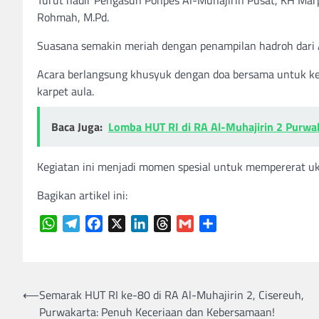
Rohmah, M.Pd.
Suasana semakin meriah dengan penampilan hadroh dari A
Acara berlangsung khusyuk dengan doa bersama untuk keb
karpet aula.
Baca Juga:
Lomba HUT RI di RA Al-Muhajirin 2 Purwa
Kegiatan ini menjadi momen spesial untuk mempererat uk
Bagikan artikel ini:
WhatsApp
Telegram
Facebook
X
LinkedIn
Threads
Gmail
Share
Navigasi
⟵
Semarak HUT RI ke-80 di RA Al-Muhajirin 2, Cisereuh,
Purwakarta: Penuh Keceriaan dan Kebersamaan!
pos