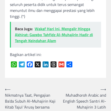
seluruh peserta didik untuk terus semangat
menuntut ilmu dan menggapai prestasi yang lebih
tinggi. (*)
Baca Juga:
Wakaf Hari Ini, Mengalir Hingga
Akhirat: Gazebo Tahfidz Al-Muhajirin Hadir di
Tengah Keindahan Alam
Bagikan artikel ini:
WhatsApp
Telegram
Facebook
X
LinkedIn
Threads
Gmail
Share
Navigasi
⟵
⟶
Nikmatnya Taat, Pengajian
Muhadhoroh Arabic and
pos
Ba’da Subuh Al-Muhajirin Kaji
English Speech Santri Al-
Kitab Tajul ‘Arusy bersama
Muhajirin 3 Latih