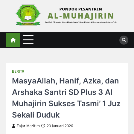
Skip
to
content
Al-Muhajirin
Berpikir Dinamis – Berakhlak Salaf – Berakidah Ahlussunah wal Jamaah
BERITA
MasyaAllah, Hanif, Azka, dan
Arshaka Santri SD Plus 3 Al
Muhajirin Sukses Tasmi’ 1 Juz
Sekali Duduk
Fajar Maritim
20 Januari 2026