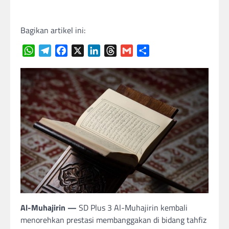
Bagikan artikel ini:
WhatsApp
Telegram
Facebook
X
LinkedIn
Threads
Gmail
Share
Al-Muhajirin —
SD Plus 3 Al-Muhajirin kembali
menorehkan prestasi membanggakan di bidang tahfiz