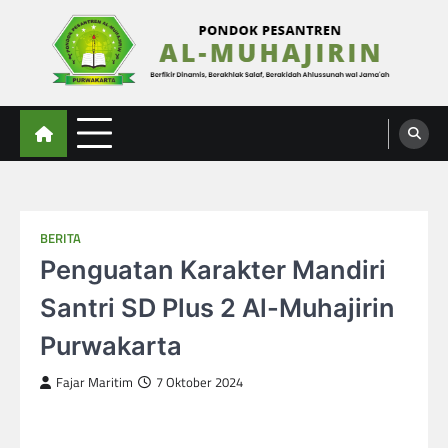
Skip
to
content
Al-Muhajirin
Berpikir Dinamis – Berakhlak Salaf – Berakidah Ahlussunah wal Jamaah
BERITA
Penguatan Karakter Mandiri
Santri SD Plus 2 Al-Muhajirin
Purwakarta
Fajar Maritim
7 Oktober 2024