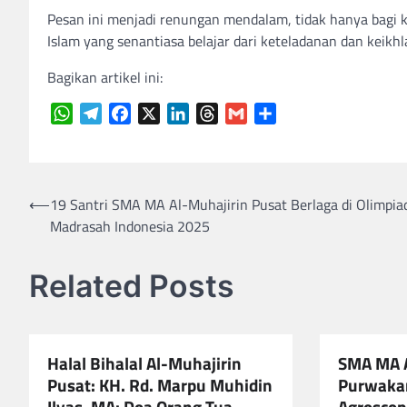
Pesan ini menjadi renungan mendalam, tidak hanya bagi k
Islam yang senantiasa belajar dari keteladanan dan keikh
Bagikan artikel ini:
WhatsApp
Telegram
Facebook
X
LinkedIn
Threads
Gmail
Share
Navigasi
⟵
19 Santri SMA MA Al-Muhajirin Pusat Berlaga di Olimpia
Madrasah Indonesia 2025
pos
Related Posts
Halal Bihalal Al-Muhajirin
SMA MA A
Pusat: KH. Rd. Marpu Muhidin
Purwaka
Ilyas, MA: Doa Orang Tua,
Agroscop