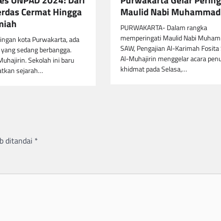
rdas Cermat Hingga
Maulid Nabi Muhamma
lmiah
PURWAKARTA- Dalam rangka
memperingati Maulid Nabi Muha
isingan kota Purwakarta, ada
SAW, Pengajian Al-Karimah Fosita
 yang sedang berbangga.
Al-Muhajirin menggelar acara pen
hajirin. Sekolah ini baru
khidmat pada Selasa,…
atkan sejarah…
b ditandai
*