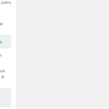
 justru
al
an
h
nuh
 di
-