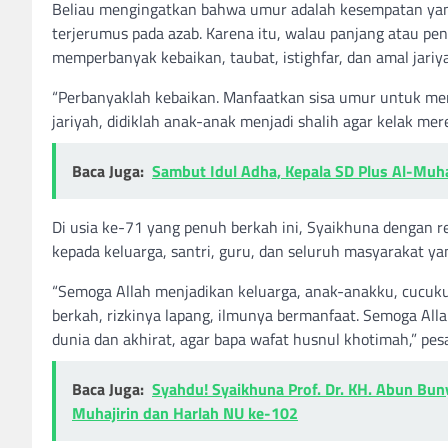
Beliau mengingatkan bahwa umur adalah kesempatan yan
terjerumus pada azab. Karena itu, walau panjang atau pe
memperbanyak kebaikan, taubat, istighfar, dan amal jariy
“Perbanyaklah kebaikan. Manfaatkan sisa umur untuk menja
jariyah, didiklah anak-anak menjadi shalih agar kelak mer
Baca Juga:
Sambut Idul Adha, Kepala SD Plus Al-Muh
Di usia ke-71 yang penuh berkah ini, Syaikhuna dengan
kepada keluarga, santri, guru, dan seluruh masyarakat 
“Semoga Allah menjadikan keluarga, anak-anakku, cucuku,
berkah, rizkinya lapang, ilmunya bermanfaat. Semoga Alla
dunia dan akhirat, agar bapa wafat husnul khotimah,” pesa
Baca Juga:
Syahdu! Syaikhuna Prof. Dr. KH. Abun Bun
Muhajirin dan Harlah NU ke-102