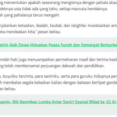
g menentukan apakah seseorang mengisinya dengan pahala atau
ndeknya usia tidak ada yang tahu, setiap manusia hendaknya
ah yang pahalanya terus mengalir.
lankan ketaatan, ibadah, taubat, dan istighfar. Investasikan am
eka mendoakan kita,” pesan beliau.
ajirin Ajak Siswa Hidupkan Puasa Sunah dan Semangat Berkurb
 rendah hati juga menyampaikan permohonan maaf dan terima kasi
yang telah membersamai perjuangan dakwah dan pendidikan.
 buyutku tercinta, para santriku, serta para guruku hidupnya pe
h membalas segala kebaikan kalian dengan balasan berlipat ganda
n beliau.
yamin, MA Resmikan Lomba Antar Santri Spesial Milad ke-32 Al