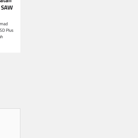
d SAW
mmad
 SD Plus
uh