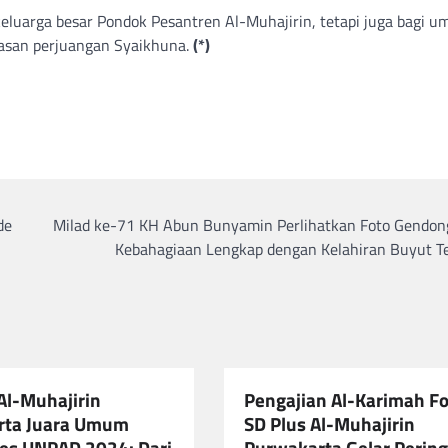
eluarga besar Pondok Pesantren Al-Muhajirin, tetapi juga bagi u
lasan perjuangan Syaikhuna.
(*)
de
Milad ke-71 KH Abun Bunyamin Perlihatkan Foto Gendong
Kebahagiaan Lengkap dengan Kelahiran Buyut Te
l-Muhajirin
Pengajian Al-Karimah Fo
rta Juara Umum
SD Plus Al-Muhajirin
es UNPAD 2024: Dari
Purwakarta Gelar Perin