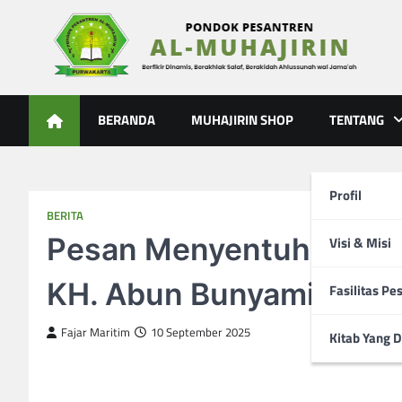
Skip
to
content
Al-Muhajirin
Berpikir Dinamis – Berakhlak Salaf – Berakidah Ahlussunah
BERANDA
MUHAJIRIN SHOP
TENTANG
Profil
BERITA
Pesan Menyentuh di Mila
Visi & Misi
KH. Abun Bunyamin, MA
Fasilitas Pe
Fajar Maritim
10 September 2025
Kitab Yang D