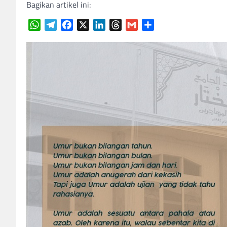
Bagikan artikel ini:
WhatsApp
Telegram
Facebook
X
LinkedIn
Threads
Gmail
Share