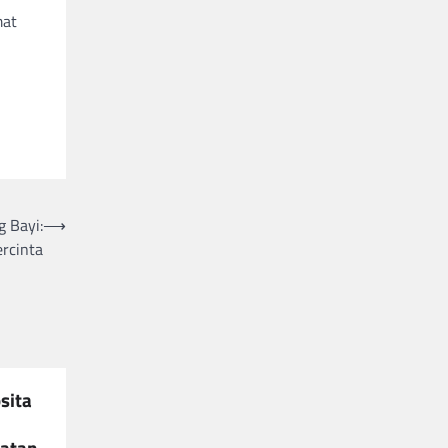
mat
 Bayi:
⟶
rcinta
sita
gatan