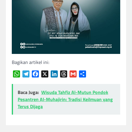
Bagikan artikel ini:
WhatsApp
Telegram
Facebook
X
LinkedIn
Threads
Gmail
Share
Baca Juga:
Wisuda Tahfiz Al-Mutun Pondok
Pesantren Al-Muhajirin: Tradisi Keilmuan yang
Terus Dijaga