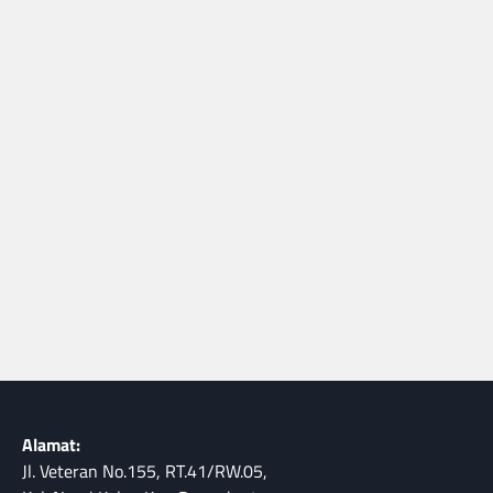
Alamat:
Jl. Veteran No.155, RT.41/RW.05,