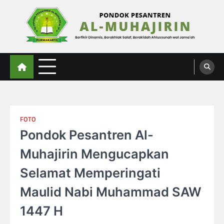
Skip
to
content
Al-Muhajirin
Berpikir Dinamis – Berakhlak Salaf – Berakidah Ahlussunah wal Jamaah
FOTO
Pondok Pesantren Al-
Muhajirin Mengucapkan
Selamat Memperingati
Maulid Nabi Muhammad SAW
1447 H