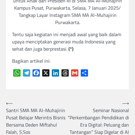
untuk Anak dari Presiden RI di SMA MA Al-Muhajirin
Kampus Pusat, Purwakarta, Selasa, 7 Januari 2025/
Tangkap Layar Instagram SMA MA Al-Muhajirin
Purwakarta.
Tentu saja kegiatan ini menjadi awal yang baik dalam
upaya menciptakan generasi muda Indonesia yang
sehat dan juga berprestasi.
(*)
Bagikan artikel ini:
WhatsApp
Telegram
Facebook
X
LinkedIn
Threads
Gmail
Share
Navigasi
⟵
⟶
Santri SMA MA Al-Muhajirin
Seminar Nasional
pos
Pusat Belajar Merintis Bisnis
“Perkembangan Pendidikan di
Bersama Deden Miftahul
Era Digital: Peluang dan
Falah, S.Sos
Tantangan” Siap Digelar di Al