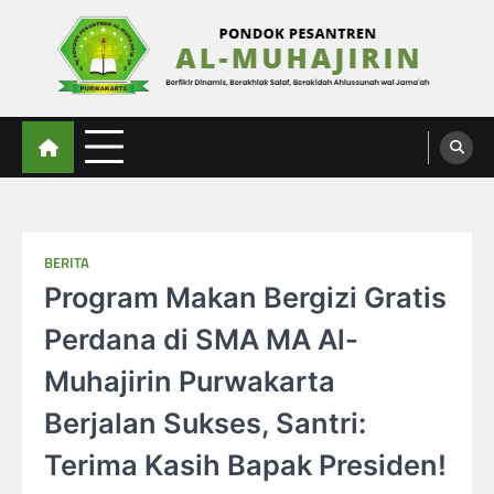
Skip
to
content
Al-Muhajirin
Berpikir Dinamis – Berakhlak Salaf – Berakidah Ahlussunah wal Jamaah
BERITA
Program Makan Bergizi Gratis
Perdana di SMA MA Al-
Muhajirin Purwakarta
Berjalan Sukses, Santri:
Terima Kasih Bapak Presiden!