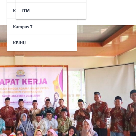
Kampus 6
STAI
ITM
Kampus 7
KBIHU