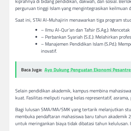
kiprahnya di bidang pendidikan, dakwah, dan sosial. Berlo
perguruan tinggi Islam yang mengintegrasikan keilmuan 
Saat ini, STAI Al-Muhajirin menawarkan tiga program stu
– Ilmu Al-Qur’an dan Tafsir (S.Ag.): Mencetak 
– Perbankan Syariah (S.E.): Melahirkan profe
– Manajemen Pendidikan Islam (S.Pd.): Memp
inovatif.
Baca Juga:
Ayo Dukung Penguatan Ekonomi Pesantr
Selain pendidikan akademik, kampus membina mahasiswa
kuat. Fasilitas meliputi ruang kelas representatif, asram
Bagi lulusan SMA/MA/SMK yang tertarik melanjutkan studi
membuka pendaftaran mahasiswa baru tahun akademik 20
untuk meringankan biaya tidak dibatasi tahun kelulusan.