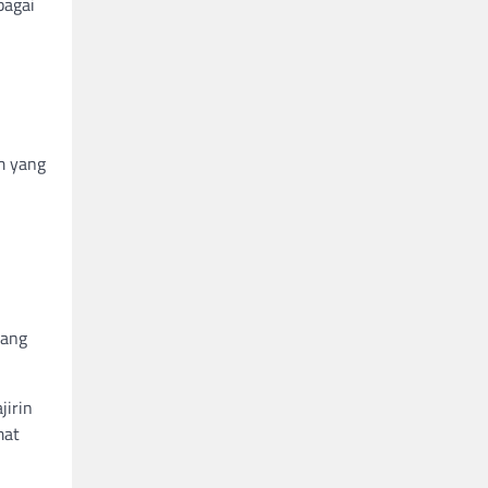
bagai
m yang
yang
jirin
mat