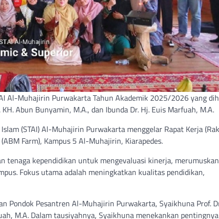
AI Al-Muhajirin Purwakarta Tahun Akademik 2025/2026 yang diha
 KH. Abun Bunyamin, M.A., dan Ibunda Dr. Hj. Euis Marfuah, M.A.
Islam (STAI) Al-Muhajirin Purwakarta menggelar Rapat Kerja (Rak
 (ABM Farm), Kampus 5 Al-Muhajirin, Kiarapedes.
 dan tenaga kependidikan untuk mengevaluasi kinerja, merumuskan
pus. Fokus utama adalah meningkatkan kualitas pendidikan,
an Pondok Pesantren Al-Muhajirin Purwakarta, Syaikhuna Prof. Dr
rfuah, M.A. Dalam tausiyahnya, Syaikhuna menekankan pentingnya