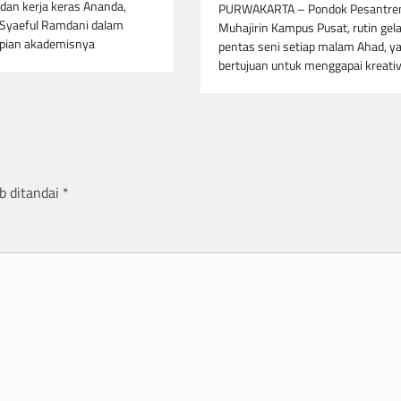
i dan kerja keras Ananda,
PURWAKARTA – Pondok Pesantren
yaeful Ramdani dalam
Muhajirin Kampus Pusat, rutin gela
pian akademisnya
pentas seni setiap malam Ahad, y
bertujuan untuk menggapai kreati
b ditandai
*