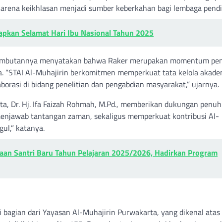
karena keikhlasan menjadi sumber keberkahan bagi lembaga pend
pkan Selamat Hari Ibu Nasional Tahun 2025
m sambutannya menyatakan bahwa Raker merupakan momentum pen
a. “STAI Al-Muhajirin berkomitmen memperkuat tata kelola akade
rasi di bidang penelitian dan pengabdian masyarakat,” ujarnya.
a, Dr. Hj. Ifa Faizah Rohmah, M.Pd., memberikan dukungan penuh
menjawab tantangan zaman, sekaligus memperkuat kontribusi Al-
ul,” katanya.
aan Santri Baru Tahun Pelajaran 2025/2026, Hadirkan Program
 bagian dari Yayasan Al-Muhajirin Purwakarta, yang dikenal atas