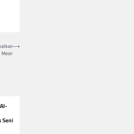
katkan
⟶
r Mesir
 Al-
 Seni