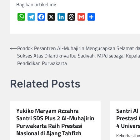
Bagikan artikel ini:
WhatsApp
Telegram
Facebook
X
LinkedIn
Threads
Gmail
Share
Navigasi
⟵
Pondok Pesantren Al-Muhajirin Mengucapkan Selamat d
Sukses Atas Dilantiknya Ibu Sadiyah, M.Pd sebagai Kepala
pos
Pendidikan Purwakarta
Related Posts
Yukiko Maryam Azzahra
Santri Al
Santri SDS Plus 2 Al-Muhajirin
Prestasi
Purwakarta Raih Prestasi
4 Univers
Nasional di Ajang Tahfizh
Keberhasilan