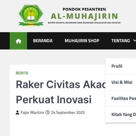
Skip
to
content
Al-Muhajirin
Berpikir Dinamis – Berakhlak Salaf – Berakidah Ahlussunah
BERANDA
MUHAJIRIN SHOP
TENTANG
Profil
BERITA
Raker Civitas Akademika
Visi & Misi
Perkuat Inovasi
Fasilitas Pe
Fajar Maritim
24 September 2025
Kitab Yang D