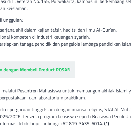
kasi di Jl. Veteran No. 155, Purwakarta, kampus ini berkembang se
dan keislaman.
di unggulan:
sarjana ahli dalam kajian tafsir, hadits, dan ilmu Al-Qur’an.
sional kompeten di industri keuangan syariah.
ersiapkan tenaga pendidik dan pengelola lembaga pendidikan Isla
en dengan Membeli Product ROSAN
 melalui Pesantren Mahasiswa untuk membangun akhlak Islami 
a, perpustakaan, dan laboratorium praktikum.
 di perguruan tinggi Islam dengan nuansa religius, STAI Al-Muha
25/2026. Tersedia program beasiswa seperti Beasiswa Peduli U
 Informasi lebih lanjut hubungi +62 819-3435-6014.
(*)