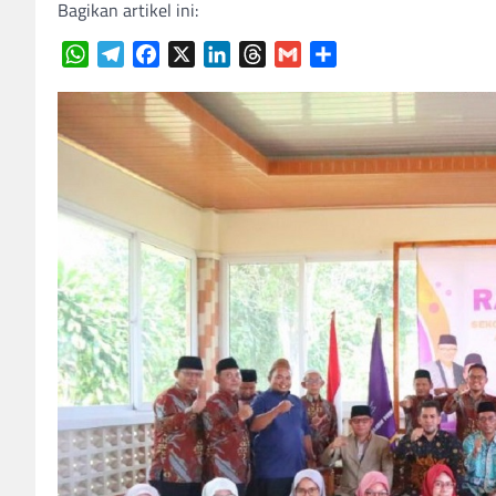
Bagikan artikel ini:
WhatsApp
Telegram
Facebook
X
LinkedIn
Threads
Gmail
Share