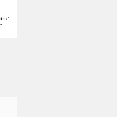
1
irin 1
am