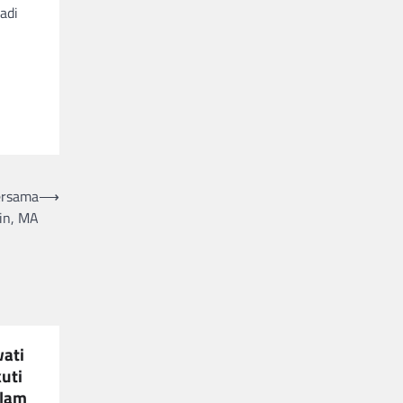
adi
ersama
⟶
in, MA
wati
kuti
olam