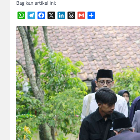
Bagikan artikel ini:
WhatsApp
Telegram
Facebook
X
LinkedIn
Threads
Gmail
Share