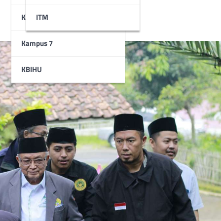
Kampus 6
STAI
ITM
Kampus 7
KBIHU