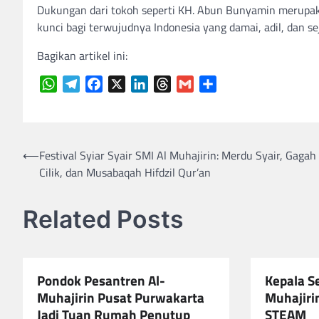
Dukungan dari tokoh seperti KH. Abun Bunyamin merupaka
kunci bagi terwujudnya Indonesia yang damai, adil, dan se
Bagikan artikel ini:
WhatsApp
Telegram
Facebook
X
LinkedIn
Threads
Gmail
Share
Navigasi
⟵
Festival Syiar Syair SMI Al Muhajirin: Merdu Syair, Gagah 
Cilik, dan Musabaqah Hifdzil Qur’an
pos
Related Posts
Pondok Pesantren Al-
Kepala S
Muhajirin Pusat Purwakarta
Muhajiri
Jadi Tuan Rumah Penutup
STEAM