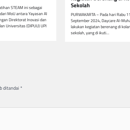
Sekolah
atihan STEAM ini sebagai
t dari MoU antara Yayasan Al
PURWAKARTA – Pada hari Rabu 1
ngan Direktorat Inovasi dan
September 2024, Daycare Al-Muhaj
an Universitas (DIPUU) UPI
lakukan kegiatan berenang di kol
sekolah, yang di ikuti…
b ditandai
*