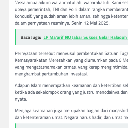
“Assalamualaikum warahmatullahi wabarakatuh. Kami se
upaya pemerintah, TNI dan Polri dalam rangka memberan
kondusif, yang sudah aman lebih aman, sehingga ketente
dalam pernyataan resminya, Senin 12 Mei 2025.
Baca Juga:
LP Ma’arif NU Jabar Sukses Gelar Halaqoh
Pernyataan tersebut menyusul pembentukan Satuan Tuga
Kemasyarakatan Meresahkan yang diumumkan pada 6 Mei
yang mengatasnamakan ormas, yang kerap mengintimidasi
menghambat pertumbuhan investasi.
Adapun Islam menempatkan keamanan dan ketertiban seba
ketika ada sekelompok orang yang justru menodainya den
nyata.
Menjaga keamanan juga merupakan bagian dari maqashid sy
dan ketenteraman umat. Negara harus hadir, dan umat 