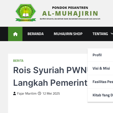
Skip
to
content
Al-Muhajirin
Berpikir Dinamis – Berakhlak Salaf – Berakidah Ahlussunah
BERANDA
MUHAJIRIN SHOP
TENTANG
Profil
BERITA
Rois Syuriah PWNU Jaw
Visi & Misi
Langkah Pemerintah Be
Fasilitas Pe
Fajar Maritim
12 Mei 2025
Kitab Yang D