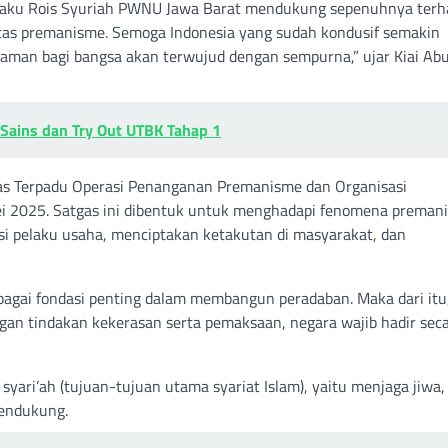
laku Rois Syuriah PWNU Jawa Barat mendukung sepenuhnya terh
tas premanisme. Semoga Indonesia yang sudah kondusif semakin
raman bagi bangsa akan terwujud dengan sempurna,” ujar Kiai Ab
 Sains dan Try Out UTBK Tahap 1
s Terpadu Operasi Penanganan Premanisme dan Organisasi
 2025. Satgas ini dibentuk untuk menghadapi fenomena preman
 pelaku usaha, menciptakan ketakutan di masyarakat, dan
gai fondasi penting dalam membangun peradaban. Maka dari itu
gan tindakan kekerasan serta pemaksaan, negara wajib hadir sec
ari’ah (tujuan-tujuan utama syariat Islam), yaitu menjaga jiwa, 
mendukung.