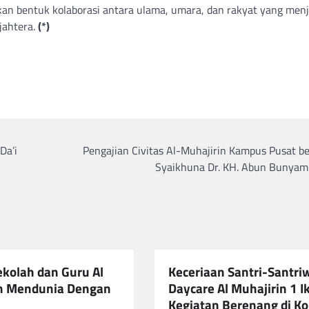
n bentuk kolaborasi antara ulama, umara, dan rakyat yang menj
jahtera.
(*)
Da’i
Pengajian Civitas Al-Muhajirin Kampus Pusat b
Syaikhuna Dr. KH. Abun Bunyam
ekolah dan Guru Al
Keceriaan Santri-Santri
n Mendunia Dengan
Daycare Al Muhajirin 1 I
Kegiatan Berenang di K