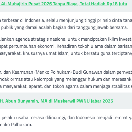
 Al-Muhajirin Pusat 2026 Tanpa Biaya, Total Hadiah Rp18 Juta
erbesar di Indonesia, selalu menjunjung tinggi prinsip cinta tanah
ublik yang damai adalah bagian dari tanggung jawab bersama.
ankan agenda strategis nasional untuk menciptakan iklim invest
pat pertumbuhan ekonomi. Kehadiran tokoh ulama dalam barisa
syarakat, khususnya umat Islam, untuk bersatu guna terciptan
kum, dan Keamanan (Menko Polhukam) Budi Gunawan dalam pernya
indak ormas atau kelompok yang melanggar hukum dan meresahk
 masyarakat, aparat, dan tokoh agama dalam menjaga stabilitas s
. KH. Abun Bunyamin, MA di Muskerwil PWNU Jabar 2025
 pelaku usaha merasa dilindungi, dan Indonesia menjadi tempat 
Menko Polhukam.