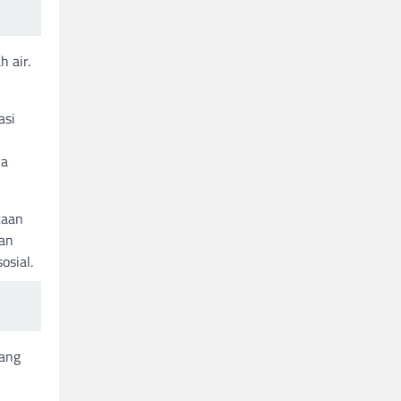
 air.
asi
n
ya
taan
an
osial.
yang