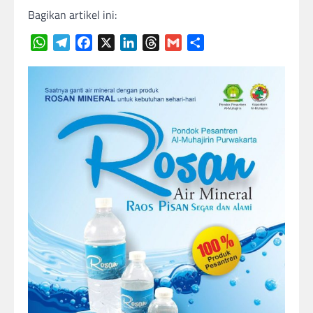
Bagikan artikel ini:
WhatsApp
Telegram
Facebook
X
LinkedIn
Threads
Gmail
Share