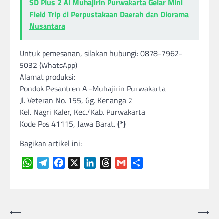
SD Plus 2 Al Muhajirin Purwakarta Gelar Mini
Field Trip di Perpustakaan Daerah dan Diorama
Nusantara
Untuk pemesanan, silakan hubungi: 0878-7962-
5032 (WhatsApp)
Alamat produksi:
Pondok Pesantren Al-Muhajirin Purwakarta
Jl. Veteran No. 155, Gg. Kenanga 2
Kel. Nagri Kaler, Kec./Kab. Purwakarta
Kode Pos 41115, Jawa Barat.
(*)
Bagikan artikel ini:
WhatsApp
Telegram
Facebook
X
LinkedIn
Threads
Gmail
Share
Navigasi
⟵
⟶