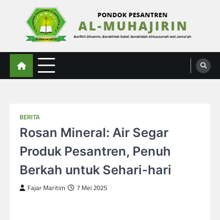
Skip
to
content
Al-Muhajirin
Berpikir Dinamis – Berakhlak Salaf – Berakidah Ahlussunah wal Jamaah
BERITA
Rosan Mineral: Air Segar
Produk Pesantren, Penuh
Berkah untuk Sehari-hari
Fajar Maritim
7 Mei 2025