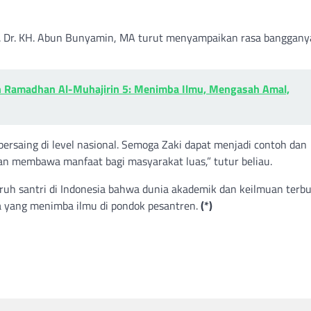
f. Dr. KH. Abun Bunyamin, MA turut menyampaikan rasa banggany
n Ramadhan Al-Muhajirin 5: Menimba Ilmu, Mengasah Amal,
bersaing di level nasional. Semoga Zaki dapat menjadi contoh dan
dan membawa manfaat bagi masyarakat luas,” tutur beliau.
luruh santri di Indonesia bahwa dunia akademik dan keilmuan terb
a yang menimba ilmu di pondok pesantren.
(*)