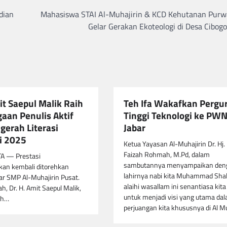
dian
Mahasiswa STAI Al-Muhajirin & KCD Kehutanan Purw
Gelar Gerakan Ekoteologi di Desa Cibog
it Saepul Malik Raih
Teh Ifa Wakafkan Pergu
aan Penulis Aktif
Tinggi Teknologi ke PW
gerah Literasi
Jabar
i 2025
Ketua Yayasan Al-Muhajirin Dr. Hj. 
Faizah Rohmah, M.Pd, dalam
 — Prestasi
sambutannya menyampaikan den
n kembali ditorehkan
lahirnya nabi kita Muhammad Shal
ar SMP Al-Muhajirin Pusat.
alaihi wasallam ini senantiasa kit
h, Dr. H. Amit Saepul Malik,
untuk menjadi visi yang utama da
ih…
perjuangan kita khususnya di Al Mu