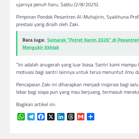
ujarnya penuh haru, Sabtu (2/8/2025).
Pimpinan Pondok Pesantren Al-Muhajirin, Syaikhuna Pro
prestasi yang diraih oleh Zaki.
Baca Juga:
Semarak “Potret Karim 2026” di Pesantre
Mengukir Akhlak
“Ini adalah anugerah yang luar biasa. Santri kami mampu 
motivasi bagi santri lainnya untuk terus menuntut ilmu 
Pencapaian Zaki ini diharapkan menjadi inspirasi bagi se
lebar bagi siapa pun yang mau berjuang, termasuk merek
Bagikan artikel ini:
WhatsApp
Telegram
Facebook
X
LinkedIn
Threads
Gmail
Share