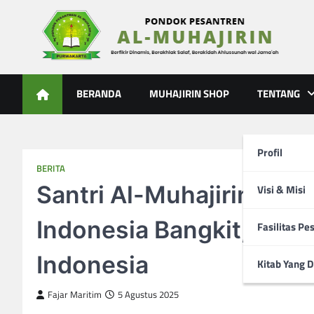
Skip
to
content
Al-Muhajirin
Berpikir Dinamis – Berakhlak Salaf – Berakidah Ahlussunah
BERANDA
MUHAJIRIN SHOP
TENTANG
Profil
BERITA
Santri Al-Muhajirin Pus
Visi & Misi
Indonesia Bangkit, Lanju
Fasilitas Pe
Indonesia
Kitab Yang D
Fajar Maritim
5 Agustus 2025