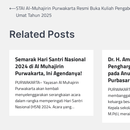
Navigasi
⟵
STAI Al-Muhajirin Purwakarta Resmi Buka Kuliah Pengab
Umat Tahun 2025
pos
Related Posts
Semarak Hari Santri Nasional
Dr. H. Am
2024 di Al Muhajirin
Pengharg
Purwakarta, Ini Agendanya!
pada Anu
Purbasar
PURWAKARTA– Yayasan Al Muhajirin
Purwakarta akan kembali
PURWAKARTA
menyelenggarakan serangkaian acara
membanggaka
dalam rangka memperingati Hari Santri
keluarga bes
Nasional (HSN) 2024. Acara yang…
Kepala sekola
M.Pd.I, mera