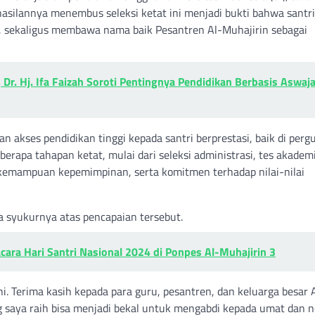
hasilannya menembus seleksi ketat ini menjadi bukti bahwa santri
l, sekaligus membawa nama baik Pesantren Al-Muhajirin sebagai
 Dr. Hj. Ifa Faizah Soroti Pentingnya Pendidikan Berbasis Aswaj
 akses pendidikan tinggi kepada santri berprestasi, baik di perg
erapa tahapan ketat, mulai dari seleksi administrasi, tes akadem
, kemampuan kepemimpinan, serta komitmen terhadap nilai-nilai
 syukurnya atas pencapaian tersebut.
ara Hari Santri Nasional 2024 di Ponpes Al-Muhajirin 3
i. Terima kasih kepada para guru, pesantren, dan keluarga besar 
 saya raih bisa menjadi bekal untuk mengabdi kepada umat dan n