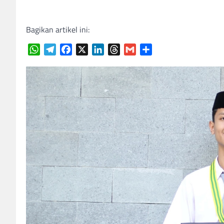
Bagikan artikel ini:
WhatsApp
Telegram
Facebook
X
LinkedIn
Threads
Gmail
Share