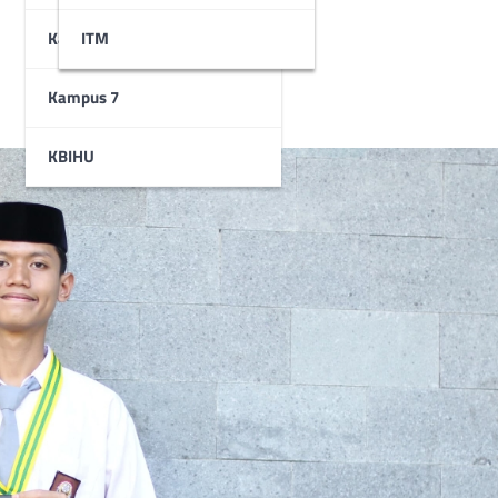
Kampus 6
STAI
ITM
Kampus 7
KBIHU