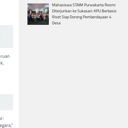
Mahasiswa STAIM Purwakarta Resmi
Diterjunkan ke Sukasari: KPU Berbasis
Riset Siap Dorong Pemberdayaan 4
Desa
a
uruan
ik,
Al-
egara,”