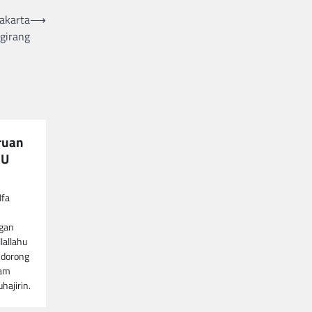
akarta
⟶
ogirang
ruan
NU
Ifa
gan
lallahu
a dorong
lam
hajirin.