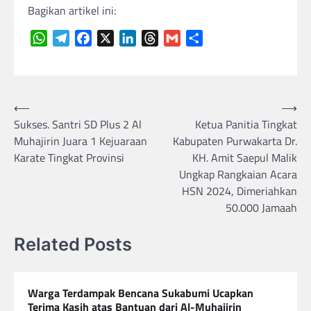
Bagikan artikel ini:
WhatsApp
Telegram
Facebook
X
LinkedIn
Threads
Gmail
Share
Navigasi
⟵
⟶
Sukses. Santri SD Plus 2 Al
Ketua Panitia Tingkat
pos
Muhajirin Juara 1 Kejuaraan
Kabupaten Purwakarta Dr.
Karate Tingkat Provinsi
KH. Amit Saepul Malik
Ungkap Rangkaian Acara
HSN 2024, Dimeriahkan
50.000 Jamaah
Related Posts
Warga Terdampak Bencana Sukabumi Ucapkan
Terima Kasih atas Bantuan dari Al-Muhajirin