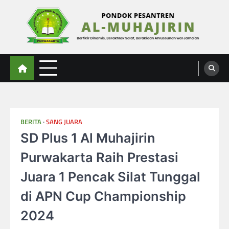
Skip
to
content
Al-Muhajirin
Berpikir Dinamis – Berakhlak Salaf – Berakidah Ahlussunah wal Jamaah
BERITA
SANG JUARA
SD Plus 1 Al Muhajirin
Purwakarta Raih Prestasi
Juara 1 Pencak Silat Tunggal
di APN Cup Championship
2024