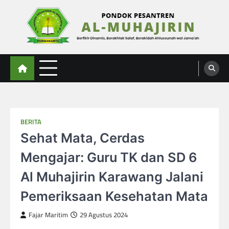
Skip
to
content
Al-Muhajirin
Berpikir Dinamis – Berakhlak Salaf – Berakidah Ahlussunah wal Jamaah
BERITA
Sehat Mata, Cerdas
Mengajar: Guru TK dan SD 6
Al Muhajirin Karawang Jalani
Pemeriksaan Kesehatan Mata
Fajar Maritim
29 Agustus 2024