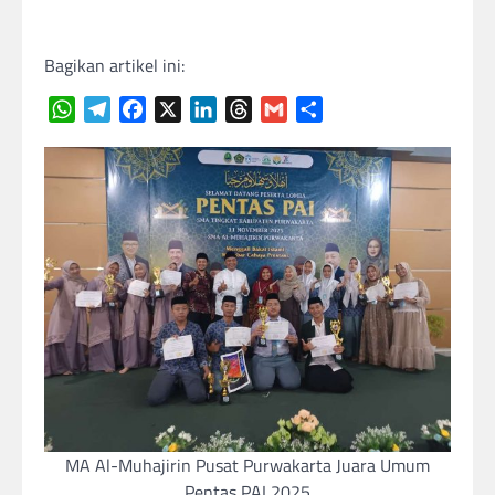
Bagikan artikel ini:
WhatsApp
Telegram
Facebook
X
LinkedIn
Threads
Gmail
Share
MA Al-Muhajirin Pusat Purwakarta Juara Umum
Pentas PAI 2025