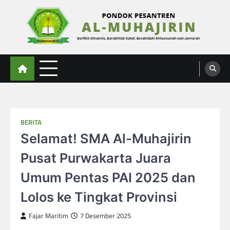
Skip
to
content
Al-Muhajirin
Berpikir Dinamis – Berakhlak Salaf – Berakidah Ahlussunah wal Jamaah
BERITA
Selamat! SMA Al-Muhajirin
Pusat Purwakarta Juara
Umum Pentas PAI 2025 dan
Lolos ke Tingkat Provinsi
Fajar Maritim
7 Desember 2025