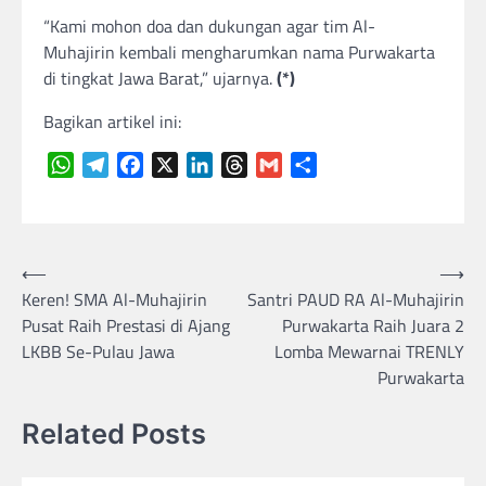
“Kami mohon doa dan dukungan agar tim Al-
Muhajirin kembali mengharumkan nama Purwakarta
di tingkat Jawa Barat,” ujarnya.
(*)
Bagikan artikel ini:
WhatsApp
Telegram
Facebook
X
LinkedIn
Threads
Gmail
Share
Navigasi
⟵
⟶
Keren! SMA Al-Muhajirin
Santri PAUD RA Al-Muhajirin
pos
Pusat Raih Prestasi di Ajang
Purwakarta Raih Juara 2
LKBB Se-Pulau Jawa
Lomba Mewarnai TRENLY
Purwakarta
Related Posts