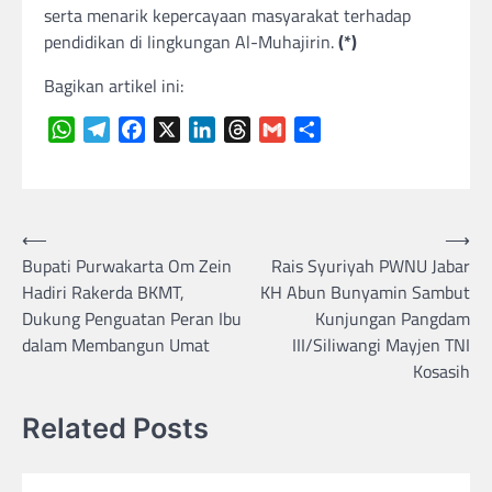
serta menarik kepercayaan masyarakat terhadap
pendidikan di lingkungan Al-Muhajirin.
(*)
Bagikan artikel ini:
WhatsApp
Telegram
Facebook
X
LinkedIn
Threads
Gmail
Share
Navigasi
⟵
⟶
Bupati Purwakarta Om Zein
Rais Syuriyah PWNU Jabar
pos
Hadiri Rakerda BKMT,
KH Abun Bunyamin Sambut
Dukung Penguatan Peran Ibu
Kunjungan Pangdam
dalam Membangun Umat
III/Siliwangi Mayjen TNI
Kosasih
Related Posts