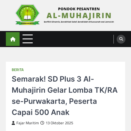
Skip
to
content
Al-Muhajirin
Berpikir Dinamis – Berakhlak Salaf – Berakidah Ahlussunah wal Jamaah
BERITA
Semarak! SD Plus 3 Al-
Muhajirin Gelar Lomba TK/RA
se-Purwakarta, Peserta
Capai 500 Anak
Fajar Maritim
13 Oktober 2025