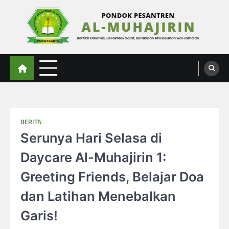
Skip
to
content
Al-Muhajirin
Berpikir Dinamis – Berakhlak Salaf – Berakidah Ahlussunah wal Jamaah
BERITA
Serunya Hari Selasa di
Daycare Al-Muhajirin 1:
Greeting Friends, Belajar Doa
dan Latihan Menebalkan
Garis!