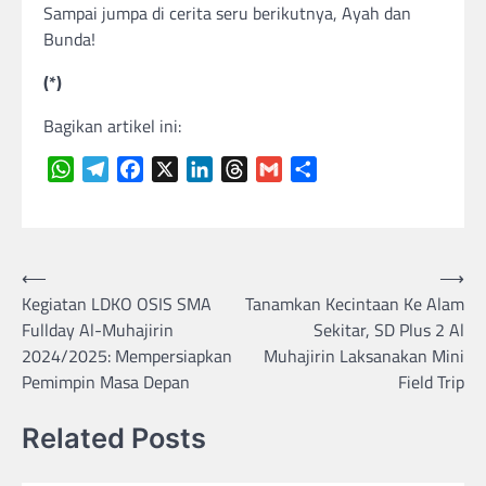
Sampai jumpa di cerita seru berikutnya, Ayah dan
Bunda!
(*)
Bagikan artikel ini:
WhatsApp
Telegram
Facebook
X
LinkedIn
Threads
Gmail
Share
Navigasi
⟵
⟶
Kegiatan LDKO OSIS SMA
Tanamkan Kecintaan Ke Alam
pos
Fullday Al-Muhajirin
Sekitar, SD Plus 2 Al
2024/2025: Mempersiapkan
Muhajirin Laksanakan Mini
Pemimpin Masa Depan
Field Trip
Related Posts