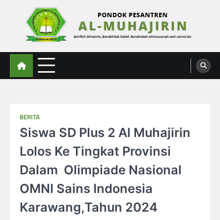
Skip
to
content
Al-Muhajirin
Berpikir Dinamis – Berakhlak Salaf – Berakidah Ahlussunah wal Jamaah
BERITA
Siswa SD Plus 2 Al Muhajirin
Lolos Ke Tingkat Provinsi
Dalam Olimpiade Nasional
OMNI Sains Indonesia
Karawang,Tahun 2024