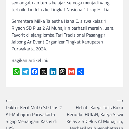
semangat dan terus belajar, semoga menjadi yang
terbaik dan lolos ke Tingkat Nasional.” Ucap Hj. Lia.
Sementara Milka Taleetha Hana E, siswa kelas 1
Riyadh SD Plus 2 Al Muhajirin berhasil meraih Juara
Favorit di ajang lomba Tari Tradisional Pasanggiri
Jaipong Ar Event Organizer Tingkat Kanupaten
Purwakarta 2024.
Bagikan artikel ini:
WhatsApp
Telegram
Facebook
X
LinkedIn
Threads
Gmail
Share
Navigasi
⟵
⟶
Dokter Kecil MuDa SD Plus 2
Hebat.. Karya Tulis Buku
pos
Al-Muhajirin Purwakarta
Berjudul HUJAN, Karya Siswi
Sigap Menangani Kasus di
Kelas 2 SD Plus Al Muhajirin,
UKS
Berhasil Raih Penghatgaan