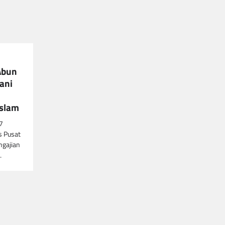
Abun
ani
Islam
7
s Pusat
ngajian
…