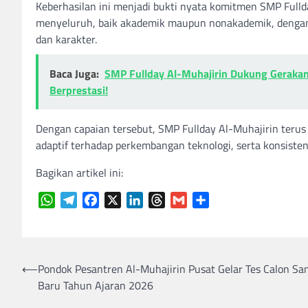
Keberhasilan ini menjadi bukti nyata komitmen SMP Full
menyeluruh, baik akademik maupun nonakademik, dengan
dan karakter.
Baca Juga:
SMP Fullday Al-Muhajirin Dukung Gerakan
Berprestasi!
Dengan capaian tersebut, SMP Fullday Al-Muhajirin terus
adaptif terhadap perkembangan teknologi, serta konsisten
Bagikan artikel ini:
WhatsApp
Telegram
Facebook
X
LinkedIn
Threads
Gmail
Share
Navigasi
⟵
Pondok Pesantren Al-Muhajirin Pusat Gelar Tes Calon San
Baru Tahun Ajaran 2026
pos