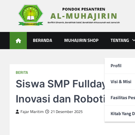
Skip
to
content
Al-Muhajirin
Berpikir Dinamis – Berakhlak Salaf – Berakidah Ahlussunah
BERANDA
MUHAJIRIN SHOP
TENTANG
Profil
BERITA
Siswa SMP Fullday Al-Mu
Visi & Misi
Inovasi dan Robotik Tin
Fasilitas Pe
Fajar Maritim
21 Desember 2025
Kitab Yang D