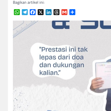
Bagikan artikel ini:
WhatsApp
Telegram
Facebook
X
LinkedIn
Threads
Gmail
Share