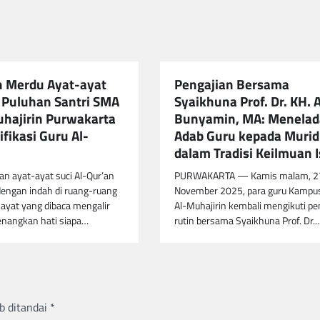
 Merdu Ayat-ayat
Pengajian Bersama
t Puluhan Santri SMA
Syaikhuna Prof. Dr. KH. 
hajirin Purwakarta
Bunyamin, MA: Menelad
tifikasi Guru Al-
Adab Guru kepada Murid
dalam Tradisi Keilmuan 
an ayat-ayat suci Al-Qur’an
PURWAKARTA — Kamis malam, 2
ngan indah di ruang-ruang
November 2025, para guru Kampu
p ayat yang dibaca mengalir
Al-Muhajirin kembali mengikuti pe
nangkan hati siapa…
rutin bersama Syaikhuna Prof. Dr.
b ditandai
*