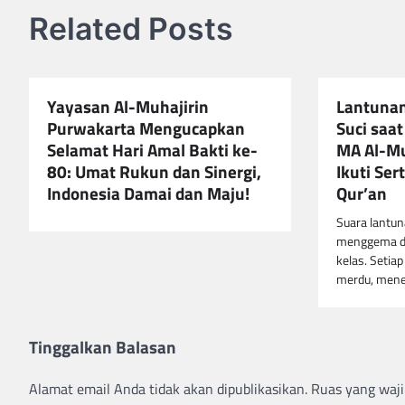
Related Posts
Yayasan Al-Muhajirin
Lantunan
Purwakarta Mengucapkan
Suci saa
Selamat Hari Amal Bakti ke-
MA Al-Mu
80: Umat Rukun dan Sinergi,
Ikuti Ser
Indonesia Damai dan Maju!
Qur’an
Suara lantun
menggema de
kelas. Setia
merdu, mene
Tinggalkan Balasan
Alamat email Anda tidak akan dipublikasikan.
Ruas yang waji