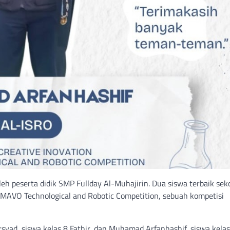
eh peserta didik SMP Fullday Al-Muhajirin. Dua siswa terbaik seko
 SMAVO Technological and Robotic Competition, sebuah kompetisi
syad, siswa kelas 8 Fathir, dan Muhamad Arfanhashif, siswa kelas