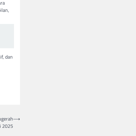
ara
lan,
f, dan
ugerah
⟶
ri 2025