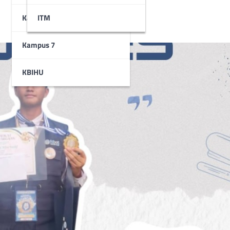
Kampus 6
STAI
ITM
Kampus 7
KBIHU