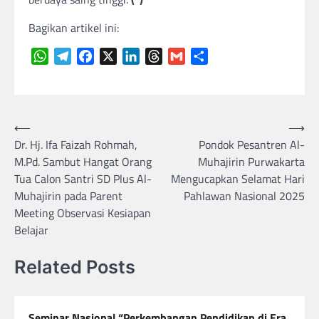
Bagikan artikel ini:
WhatsApp
Telegram
Facebook
X
LinkedIn
Threads
Gmail
Share
Navigasi
⟵
⟶
Dr. Hj. Ifa Faizah Rohmah,
Pondok Pesantren Al-
pos
M.Pd. Sambut Hangat Orang
Muhajirin Purwakarta
Tua Calon Santri SD Plus Al-
Mengucapkan Selamat Hari
Muhajirin pada Parent
Pahlawan Nasional 2025
Meeting Observasi Kesiapan
Belajar
Related Posts
Seminar Nasional “Perkembangan Pendidikan di Era