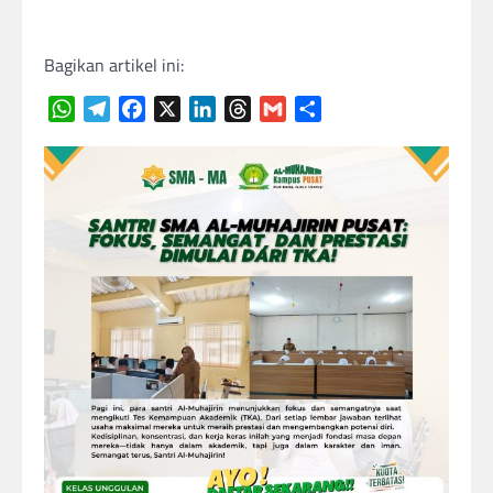
Bagikan artikel ini:
WhatsApp
Telegram
Facebook
X
LinkedIn
Threads
Gmail
Share