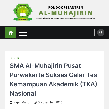
Skip
to
content
Al-Muhajirin
Berpikir Dinamis – Berakhlak Salaf – Berakidah Ahlussunah wal Jamaah
BERITA
SMA Al-Muhajirin Pusat
Purwakarta Sukses Gelar Tes
Kemampuan Akademik (TKA)
Nasional
Fajar Maritim
5 November 2025