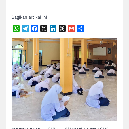
Bagikan artikel ini:
WhatsApp
Telegram
Facebook
X
LinkedIn
Threads
Gmail
Share