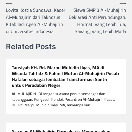
Navigasi
⟵
⟶
Lovita Kostia Sundawa, Kader
Siswa SMP 3 Al-Muhajirin
pos
Al-Muhajirin dari Takhosus
Deklarasi Anti Perundungan:
Kitab Jadi Agen Al-Muhajirin
Hormati yang Lebih Tua,
di Universitas Indonesia
Sayangi yang Lebih Muda
Related Posts
Tausiyah KH. Rd. Marpu Muhidin Ilyas, MA di
Wisuda Tahfidz & Fahmil Mutun Al-Muhajirin Pusat:
Hafalan sebagai Jembatan Transformasi Santri
untuk Peradaban Negeri
AL-MUHAJIRIN- Di tengah suasana penuh semangat dan
kebanggaan, Pengasuh Pondok Pesantren Al-Muhajirin Pusat,
KH. Rd. Marpu Muhidin Ilyas, MA, mnyampaikan…
Yayasan Al-Muhajirin Purwakarta Mengucapkan