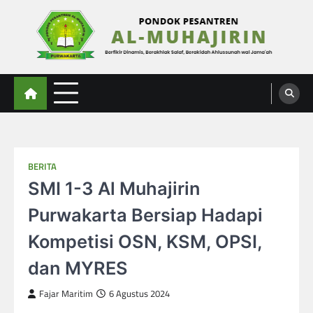
Skip
to
content
Al-Muhajirin
Berpikir Dinamis – Berakhlak Salaf – Berakidah Ahlussunah wal Jamaah
BERITA
SMI 1-3 Al Muhajirin
Purwakarta Bersiap Hadapi
Kompetisi OSN, KSM, OPSI,
dan MYRES
Fajar Maritim
6 Agustus 2024