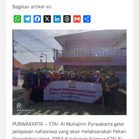
Bagikan artikel ini:
WhatsApp
Telegram
Facebook
X
LinkedIn
Threads
Gmail
Share
PURWAKARTA – STAI Al Muhajirin Purwakarta gelar
pelepasan nahasiswa yang akan melaksanakan Pekan
Pengabdian Umat (PPU) di halaman Kampus STAI Al