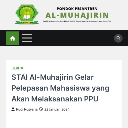
Skip
to
content
Al-Muhajirin
Berpikir Dinamis – Berakhlak Salaf – Berakidah Ahlussunah wal Jamaah
BERITA
STAI Al-Muhajirin Gelar
Pelepasan Mahasiswa yang
Akan Melaksanakan PPU
Rudi Rusyana
22 Januari 2024