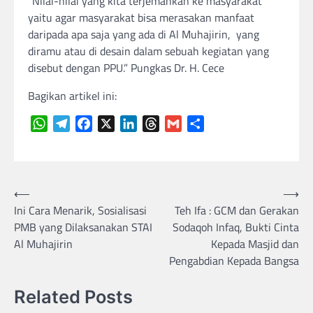
“Nilai-nilai yang kita terjemahkan ke masyarakat
yaitu agar masyarakat bisa merasakan manfaat
daripada apa saja yang ada di Al Muhajirin, yang
diramu atau di desain dalam sebuah kegiatan yang
disebut dengan PPU.” Pungkas Dr. H. Cece
Bagikan artikel ini:
WhatsApp
Telegram
Facebook
X
LinkedIn
Threads
Gmail
Share
Navigasi
⟵
⟶
Ini Cara Menarik, Sosialisasi
Teh Ifa : GCM dan Gerakan
pos
PMB yang Dilaksanakan STAI
Sodaqoh Infaq, Bukti Cinta
Al Muhajirin
Kepada Masjid dan
Pengabdian Kepada Bangsa
Related Posts