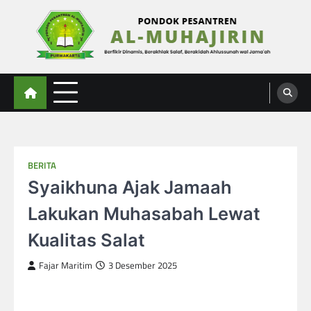
Skip
to
content
Al-Muhajirin
Berpikir Dinamis – Berakhlak Salaf – Berakidah Ahlussunah wal Jamaah
BERITA
Syaikhuna Ajak Jamaah
Lakukan Muhasabah Lewat
Kualitas Salat
Fajar Maritim
3 Desember 2025