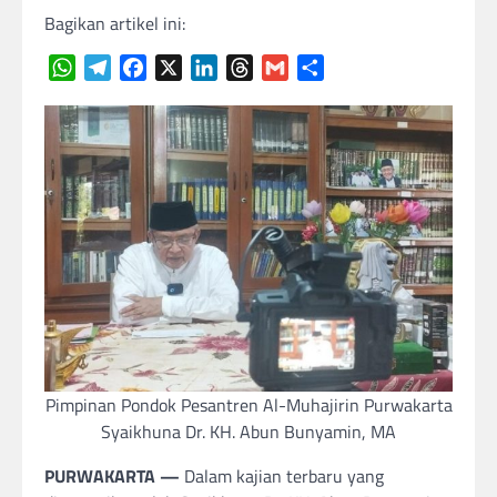
Bagikan artikel ini:
WhatsApp
Telegram
Facebook
X
LinkedIn
Threads
Gmail
Share
Pimpinan Pondok Pesantren Al-Muhajirin Purwakarta
Syaikhuna Dr. KH. Abun Bunyamin, MA
PURWAKARTA —
Dalam kajian terbaru yang