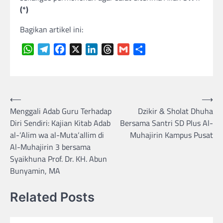
(*)
Bagikan artikel ini:
WhatsApp
Telegram
Facebook
X
LinkedIn
Threads
Gmail
Share
Navigasi
⟵
⟶
Menggali Adab Guru Terhadap
Dzikir & Sholat Dhuha
pos
Diri Sendiri: Kajian Kitab Adab
Bersama Santri SD Plus Al-
al-‘Alim wa al-Muta‘allim di
Muhajirin Kampus Pusat
Al-Muhajirin 3 bersama
Syaikhuna Prof. Dr. KH. Abun
Bunyamin, MA
Related Posts