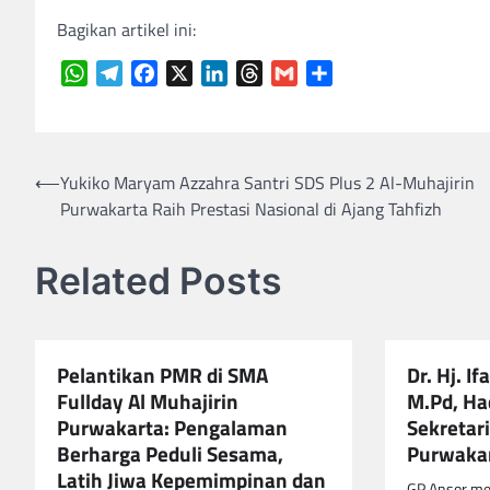
Bagikan artikel ini:
WhatsApp
Telegram
Facebook
X
LinkedIn
Threads
Gmail
Share
Navigasi
⟵
Yukiko Maryam Azzahra Santri SDS Plus 2 Al-Muhajirin
Purwakarta Raih Prestasi Nasional di Ajang Tahfizh
pos
Related Posts
Pelantikan PMR di SMA
Dr. Hj. I
Fullday Al Muhajirin
M.Pd, Ha
Purwakarta: Pengalaman
Sekretar
Berharga Peduli Sesama,
Purwaka
Latih Jiwa Kepemimpinan dan
GP Ansor m