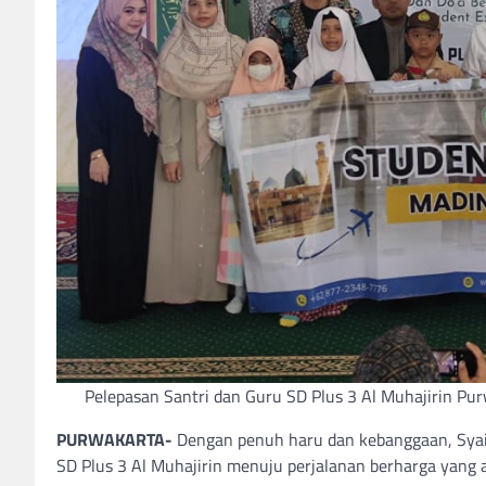
Pelepasan Santri dan Guru SD Plus 3 Al Muhajirin Pu
PURWAKARTA-
Dengan penuh haru dan kebanggaan, Syaik
SD Plus 3 Al Muhajirin menuju perjalanan berharga ya