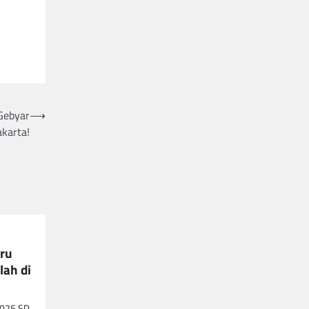
 Gebyar
⟶
karta!
aru
lah di
2025 SD