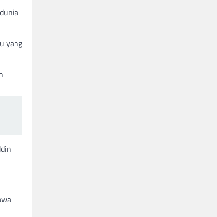
 dunia
ru yang
h
ddin
bawa