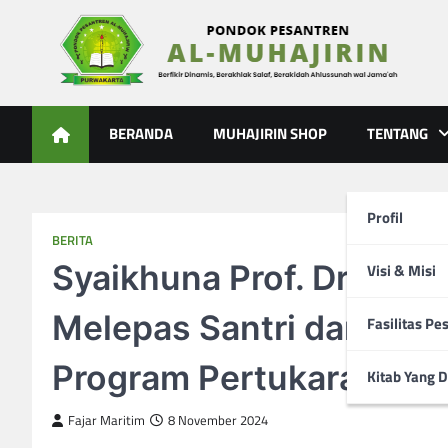
Skip
to
content
Al-Muhajirin
Berpikir Dinamis – Berakhlak Salaf – Berakidah Ahlussunah
BERANDA
MUHAJIRIN SHOP
TENTANG
Profil
BERITA
Syaikhuna Prof. Dr. KH
Visi & Misi
Melepas Santri dan Guru
Fasilitas Pe
Program Pertukaran Pel
Kitab Yang D
Fajar Maritim
8 November 2024