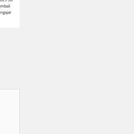
embali
ngajar