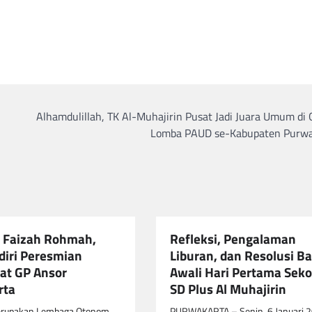
Alhamdulillah, TK Al-Muhajirin Pusat Jadi Juara Umum di
Lomba PAUD se-Kabupaten Purwa
fa Faizah Rohmah,
Refleksi, Pengalaman
diri Peresmian
Liburan, dan Resolusi B
iat GP Ansor
Awali Hari Pertama Seko
rta
SD Plus Al Muhajirin
erupakan Lembaga Otonom
PURWAKARTA – Senin, 6 Januari 