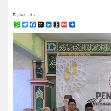
Bagikan artikel ini:
WhatsApp
Telegram
Facebook
X
LinkedIn
Threads
Gmail
Share