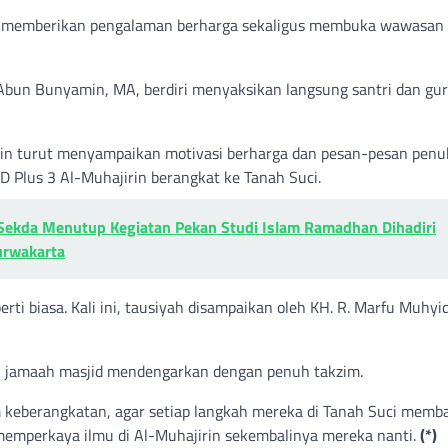
tuk memberikan pengalaman berharga sekaligus membuka wawasan
 Abun Bunyamin, MA, berdiri menyaksikan langsung santri dan gu
jirin turut menyampaikan motivasi berharga dan pesan-pesan penu
 Plus 3 Al-Muhajirin berangkat ke Tanah Suci.
kda Menutup Kegiatan Pekan Studi Islam Ramadhan Dihadiri
urwakarta
ti biasa. Kali ini, tausiyah disampaikan oleh KH. R. Marfu Muhyi
 jamaah masjid mendengarkan dengan penuh takzim.
um keberangkatan, agar setiap langkah mereka di Tanah Suci mem
memperkaya ilmu di Al-Muhajirin sekembalinya mereka nanti.
(*)