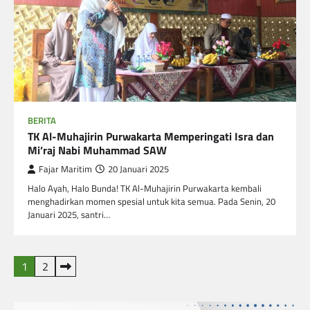
BERITA
TK Al-Muhajirin Purwakarta Memperingati Isra dan
Mi’raj Nabi Muhammad SAW
Fajar Maritim
20 Januari 2025
Halo Ayah, Halo Bunda! TK Al-Muhajirin Purwakarta kembali
menghadirkan momen spesial untuk kita semua. Pada Senin, 20
Januari 2025, santri…
Paginasi
1
2
pos