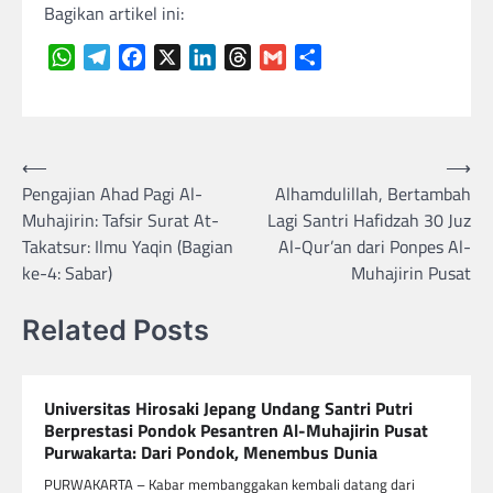
Bagikan artikel ini:
WhatsApp
Telegram
Facebook
X
LinkedIn
Threads
Gmail
Share
Navigasi
⟵
⟶
Pengajian Ahad Pagi Al-
Alhamdulillah, Bertambah
pos
Muhajirin: Tafsir Surat At-
Lagi Santri Hafidzah 30 Juz
Takatsur: Ilmu Yaqin (Bagian
Al-Qur’an dari Ponpes Al-
ke-4: Sabar)
Muhajirin Pusat
Related Posts
Universitas Hirosaki Jepang Undang Santri Putri
Berprestasi Pondok Pesantren Al-Muhajirin Pusat
Purwakarta: Dari Pondok, Menembus Dunia
PURWAKARTA – Kabar membanggakan kembali datang dari