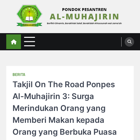
Skip
to
content
Al-Muhajirin
Berpikir Dinamis – Berakhlak Salaf – Berakidah Ahlussunah wal Jamaah
BERITA
Takjil On The Road Ponpes
Al-Muhajirin 3: Surga
Merindukan Orang yang
Memberi Makan kepada
Orang yang Berbuka Puasa