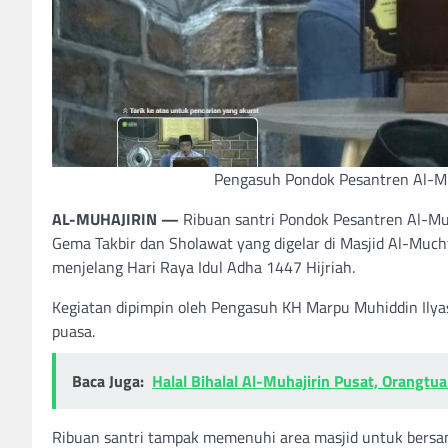
Pengasuh Pondok Pesantren Al-Muh
AL-MUHAJIRIN —
Ribuan santri Pondok Pesantren Al-Muha
Gema Takbir dan Sholawat yang digelar di Masjid Al-Much
menjelang Hari Raya Idul Adha 1447 Hijriah.
Kegiatan dipimpin oleh Pengasuh KH Marpu Muhiddin Ilya
puasa.
Baca Juga:
Halal Bihalal Al-Muhajirin Pusat, Orang
Ribuan santri tampak memenuhi area masjid untuk bersam