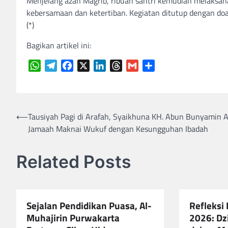
Menjelang azan Magrib, ribuan santri kemudian melaksa
kebersamaan dan ketertiban. Kegiatan ditutup dengan do
(*)
Bagikan artikel ini:
WhatsApp
Telegram
Facebook
X
LinkedIn
Threads
Gmail
Share
Navigasi
⟵
Tausiyah Pagi di Arafah, Syaikhuna KH. Abun Bunyamin A
Jamaah Maknai Wukuf dengan Kesungguhan Ibadah
pos
Related Posts
Sejalan Pendidikan Puasa, Al-
Refleksi 
Muhajirin Purwakarta
2026: Dz