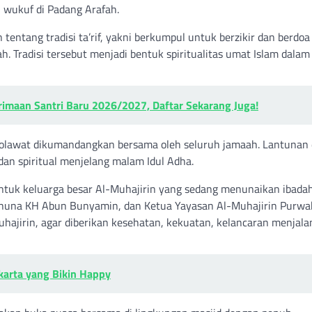
 wukuf di Padang Arafah.
entang tradisi ta’rif, yakni berkumpul untuk berzikir dan berdoa
. Tradisi tersebut menjadi bentuk spiritualitas umat Islam dalam
rimaan Santri Baru 2026/2027, Daftar Sekarang Juga!
sholawat dikumandangkan bersama oleh seluruh jamaah. Lantunan d
n spiritual menjelang malam Idul Adha.
ntuk keluarga besar Al-Muhajirin yang sedang menunaikan ibadah 
khuna KH Abun Bunyamin, dan Ketua Yayasan Al-Muhajirin Purwa
uhajirin, agar diberikan kesehatan, kekuatan, kelancaran menjala
karta yang Bikin Happy