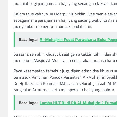
munajat bagi para jamaah haji yang sedang melaksanakan
Dalam tausiyahnya, KH Marpu Muhiddin Ilyas menjelaskan t
sebagaimana para jamaah haji yang sedang wukuf di Arafah
menyambut momentum puncak ibadah haji.
Baca Juga:
Al-Muhajirin Pusat Purwakarta Buka Pene
Suasana semakin khusyuk saat gema takbir, tahlil, dan 
memenuhi Masjid Al-Muchtar, menciptakan nuansa haru da
Pada kesempatan tersebut juga dipanjatkan doa khusus u
termasuk Pimpinan Pondok Pesantren Al-Muhajirin Syai
Dr. Hj. Ifa Faizah Rohmah, M.Pd., dan seluruh jamaah Al-M
rangkaian Armuzna, serta memperoleh haji yang mabrur.
Baca Juga:
Lomba HUT RI di RA Al-Muhajirin 2 Purwa