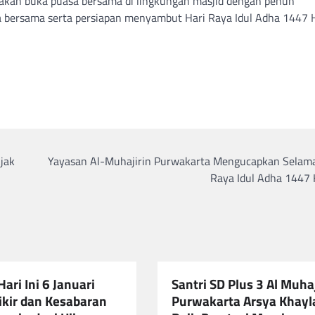
nakan buka puasa bersama di lingkungan masjid dengan penuh
a bersama serta persiapan menyambut Hari Raya Idul Adha 1447 Hi
jak
Yayasan Al-Muhajirin Purwakarta Mengucapkan Selama
Raya Idul Adha 1447 
Hari Ini 6 Januari
Santri SD Plus 3 Al Muhaj
ikir dan Kesabaran
Purwakarta Arsya Khayl