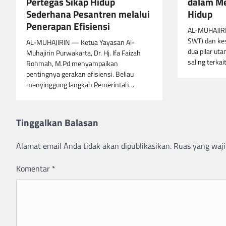
Pertegas Sikap Hidup
dalam Me
Sederhana Pesantren melalui
Hidup
Penerapan Efisiensi
AL-MUHAJIRIN
SWT) dan ke
AL-MUHAJIRIN — Ketua Yayasan Al-
dua pilar ut
Muhajirin Purwakarta, Dr. Hj. Ifa Faizah
saling terka
Rohmah, M.Pd menyampaikan
pentingnya gerakan efisiensi. Beliau
menyinggung langkah Pemerintah…
Tinggalkan Balasan
Alamat email Anda tidak akan dipublikasikan.
Ruas yang waji
Komentar
*