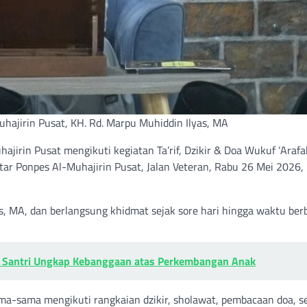
ajirin Pusat, KH. Rd. Marpu Muhiddin Ilyas, MA
jirin Pusat mengikuti kegiatan Ta’rif, Dzikir & Doa Wukuf ‘Arafa
tar Ponpes Al-Muhajirin Pusat, Jalan Veteran, Rabu 26 Mei 2026,
s, MA, dan berlangsung khidmat sejak sore hari hingga waktu ber
tua Santri Ungkap Kebanggaan atas Perkembangan Anak
a-sama mengikuti rangkaian dzikir, sholawat, pembacaan doa, s