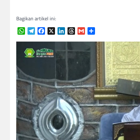
Bagikan artikel ini:
WhatsApp
Telegram
Facebook
X
LinkedIn
Threads
Gmail
Share