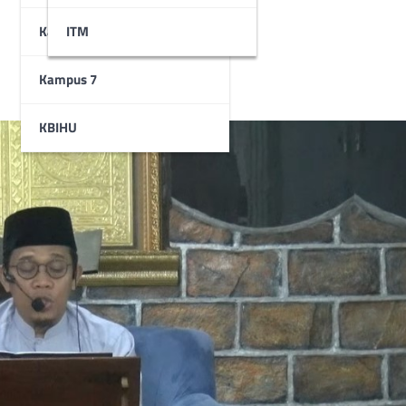
Kampus 6
STAI
ITM
Kampus 7
KBIHU