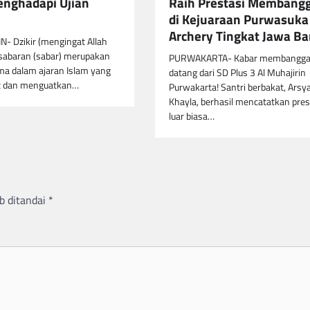
nghadapi Ujian
Raih Prestasi Membang
di Kejuaraan Purwasuka
Archery Tingkat Jawa Ba
- Dzikir (mengingat Allah
sabaran (sabar) merupakan
PURWAKARTA- Kabar membangg
ama dalam ajaran Islam yang
datang dari SD Plus 3 Al Muhajirin
it dan menguatkan…
Purwakarta! Santri berbakat, Arsy
Khayla, berhasil mencatatkan pres
luar biasa…
b ditandai
*