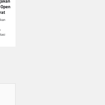
gakan
 Open
rat
akan
a
tasi