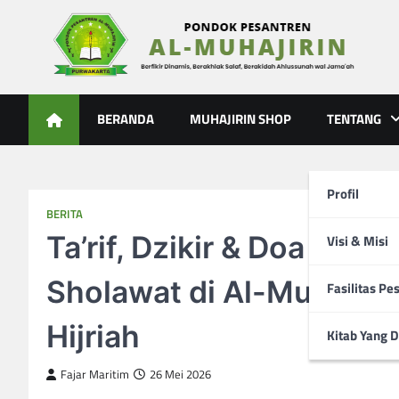
Skip
to
content
Al-Muhajirin
Berpikir Dinamis – Berakhlak Salaf – Berakidah Ahlussunah
BERANDA
MUHAJIRIN SHOP
TENTANG
Profil
BERITA
Ta’rif, Dzikir & Doa Wuk
Visi & Misi
Sholawat di Al-Muhajiri
Fasilitas Pe
Hijriah
Kitab Yang D
Fajar Maritim
26 Mei 2026