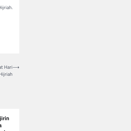
jriah.
t Hari
⟶
Hijriah
irin
a