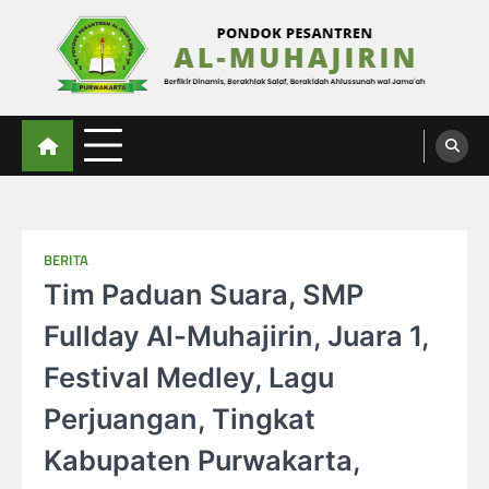
Skip
to
content
Al-Muhajirin
Berpikir Dinamis – Berakhlak Salaf – Berakidah Ahlussunah wal Jamaah
BERITA
Tim Paduan Suara, SMP
Fullday Al-Muhajirin, Juara 1,
Festival Medley, Lagu
Perjuangan, Tingkat
Kabupaten Purwakarta,