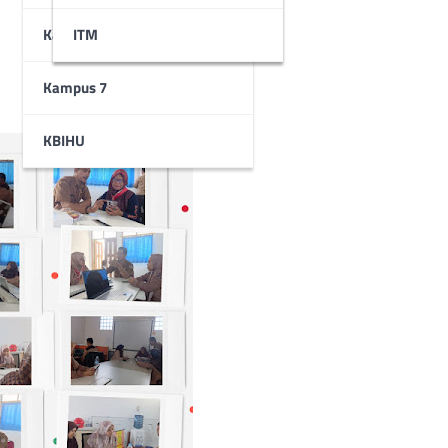
Kampus 6
STAI
ITM
Kampus 7
KBIHU