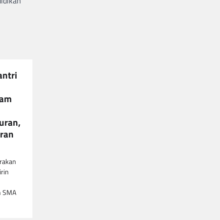
idikan
ntri
lam
uran,
eran
rakan
rin
an SMA