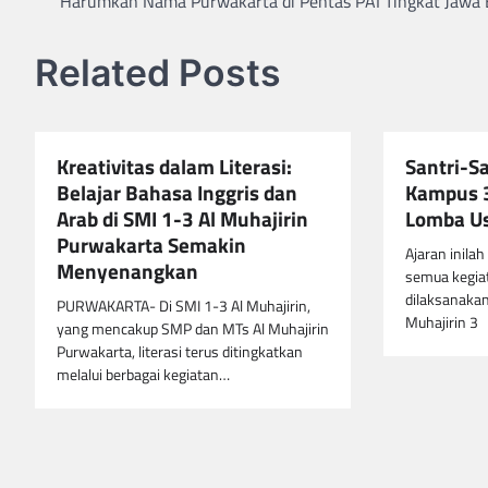
Harumkan Nama Purwakarta di Pentas PAI Tingkat Jawa 
pos
Related Posts
Kreativitas dalam Literasi:
Santri-Sa
Belajar Bahasa Inggris dan
Kampus 3
Arab di SMI 1-3 Al Muhajirin
Lomba Us
Purwakarta Semakin
Ajaran inilah
Menyenangkan
semua kegia
dilaksanakan
PURWAKARTA- Di SMI 1-3 Al Muhajirin,
Muhajirin 3
yang mencakup SMP dan MTs Al Muhajirin
Purwakarta, literasi terus ditingkatkan
melalui berbagai kegiatan…