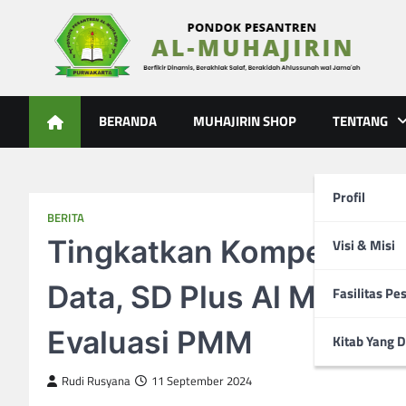
Skip
to
content
Al-Muhajirin
Berpikir Dinamis – Berakhlak Salaf – Berakidah Ahlussunah
BERANDA
MUHAJIRIN SHOP
TENTANG
Profil
BERITA
Tingkatkan Kompetensi
Visi & Misi
Data, SD Plus Al Muhaji
Fasilitas Pe
Evaluasi PMM
Kitab Yang D
Rudi Rusyana
11 September 2024