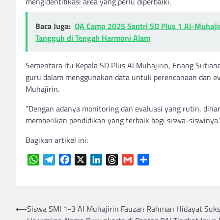
mengidentifikasi area yang perlu diperbaiki.
Baca Juga:
QA Camp 2025 Santri SD Plus 1 Al-Muhajir
Tangguh di Tengah Harmoni Alam
Sementara itu Kepala SD Plus Al Muhajirin, Enang Sutian
guru dalam menggunakan data untuk perencanaan dan eva
Muhajirin.
“Dengan adanya monitoring dan evaluasi yang rutin, diha
memberikan pendidikan yang terbaik bagi siswa-siswinya.
Bagikan artikel ini:
WhatsApp
Telegram
Facebook
X
LinkedIn
Threads
Gmail
Share
Navigasi
⟵
Siswa SMI 1-3 Al Muhajirin Fauzan Rahman Hidayat Suk