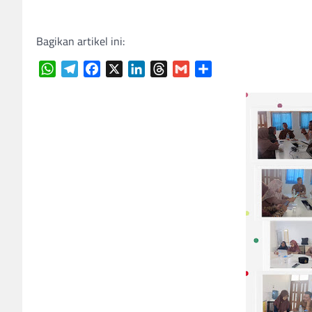
Bagikan artikel ini:
WhatsApp
Telegram
Facebook
X
LinkedIn
Threads
Gmail
Share