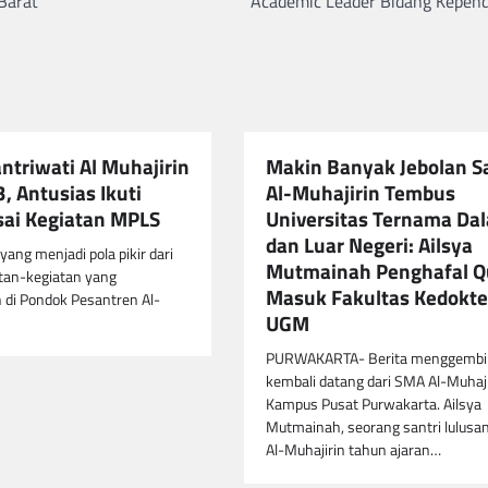
Barat
Academic Leader Bidang Kepend
ntriwati Al Muhajirin
Makin Banyak Jebolan Sa
, Antusias Ikuti
Al-Muhajirin Tembus
ai Kegiatan MPLS
Universitas Ternama Da
dan Luar Negeri: Ailsya
 yang menjadi pola pikir dari
Mutmainah Penghafal Q
tan-kegiatan yang
Masuk Fakultas Kedokt
 di Pondok Pesantren Al-
UGM
PURWAKARTA- Berita menggembi
kembali datang dari SMA Al-Muhaji
Kampus Pusat Purwakarta. Ailsya
Mutmainah, seorang santri lulus
Al-Muhajirin tahun ajaran…