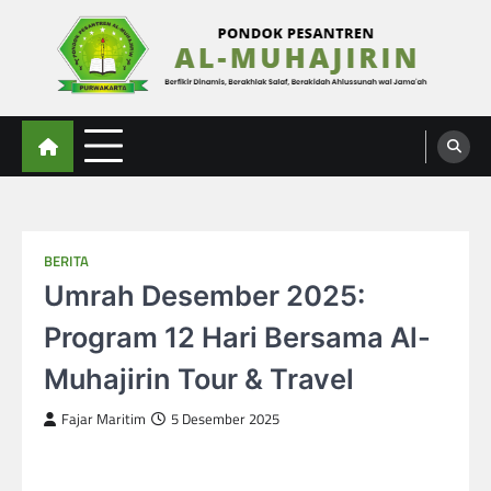
Skip
to
content
Al-Muhajirin
Berpikir Dinamis – Berakhlak Salaf – Berakidah Ahlussunah wal Jamaah
BERITA
Umrah Desember 2025:
Program 12 Hari Bersama Al-
Muhajirin Tour & Travel
Fajar Maritim
5 Desember 2025