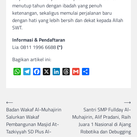
menutup tahun dengan ibadah yang penuh
ketenangan, sekaligus memulai perjalanan baru
dengan hati yang lebih bersih dan dekat kepada Allah
SWT.
Informasi & Pendaftaran
Lia: 0811 1996 6688
(*)
Bagikan artikel ini:
WhatsApp
Telegram
Facebook
X
LinkedIn
Threads
Gmail
Share
Navigasi
⟵
⟶
Badan Wakaf Al-Muhajirin
Santri SMP Fullday Al-
pos
Salurkan Wakaf
Muhajirin, Alif Pradani, Raih
Pembangunan Masjid At-
Juara 1 Nasional di Ajang
Tazkiyyah SD Plus Al-
Robotika dan Debugging