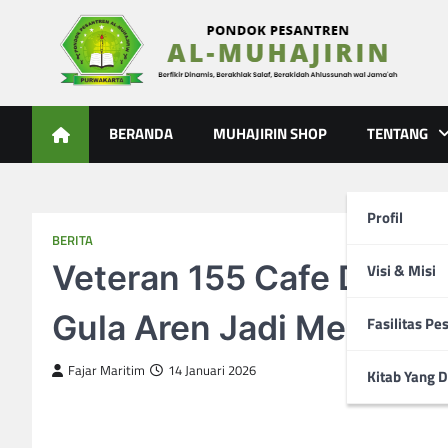
Skip
to
content
Al-Muhajirin
Berpikir Dinamis – Berakhlak Salaf – Berakidah Ahlussunah
BERANDA
MUHAJIRIN SHOP
TENTANG
Profil
BERITA
Veteran 155 Cafe Digand
Visi & Misi
Gula Aren Jadi Menu Fav
Fasilitas Pe
Fajar Maritim
14 Januari 2026
Kitab Yang D