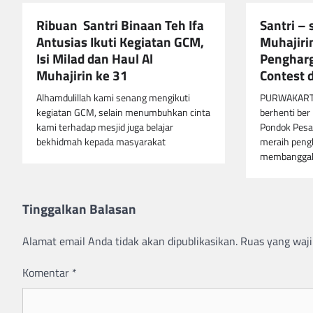
Ribuan Santri Binaan Teh Ifa
Santri – 
Antusias Ikuti Kegiatan GCM,
Muhajiri
Isi Milad dan Haul Al
Pengharga
Muhajirin ke 31
Contest 
Alhamdulillah kami senang mengikuti
PURWAKARTA
kegiatan GCM, selain menumbuhkan cinta
berhenti ber
kami terhadap mesjid juga belajar
Pondok Pesan
bekhidmah kepada masyarakat
meraih peng
membangga
Tinggalkan Balasan
Alamat email Anda tidak akan dipublikasikan.
Ruas yang waji
Komentar
*