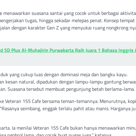
fe menawarkan suasana santai yang cocok untuk berbagai aktivit
mengerjakan tugas, hingga sekadar melepas penat. Konsep tempat
 sejalan dengan karakter Gen Z yang menyukai ruang nongkrong n
d SD Plus Al-Muhajirin Purwakarta Raih Juara 1 Bahasa Inggris 
duduk yang cukup luas dengan dominasi meja dan bangku kayu.
an kesan natural, dipadukan dengan lampu-lampu gantung berwa
an. Suasana tersebut membuat pengunjung betah berlama-lama.
 ke Veteran 155 Cafe bersama teman-temannya. Menurutnya, kopi
n. “Rasanya seimbang, enggak terlalu pahit atau manis. Harganya j
akarta. Ia menilai Veteran 155 Cafe bukan hanya menawarkan mi
sa ngobrol lama, dan cocok buat nugas juga,” katanya.