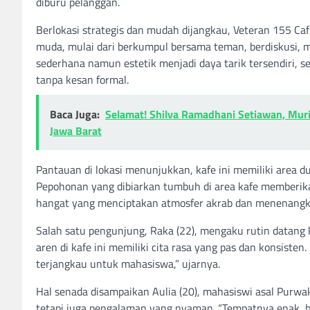
diburu pelanggan.
Berlokasi strategis dan mudah dijangkau, Veteran 155 Ca
muda, mulai dari berkumpul bersama teman, berdiskusi, 
sederhana namun estetik menjadi daya tarik tersendiri,
tanpa kesan formal.
Baca Juga:
Selamat! Shilva Ramadhani Setiawan, Muri
Jawa Barat
Pantauan di lokasi menunjukkan, kafe ini memiliki area 
Pepohonan yang dibiarkan tumbuh di area kafe memberik
hangat yang menciptakan atmosfer akrab dan menenangk
Salah satu pengunjung, Raka (22), mengaku rutin datang
aren di kafe ini memiliki cita rasa yang pas dan konsiste
terjangkau untuk mahasiswa,” ujarnya.
Hal senada disampaikan Aulia (20), mahasiswi asal Purw
tetapi juga pengalaman yang nyaman. “Tempatnya enak, bi