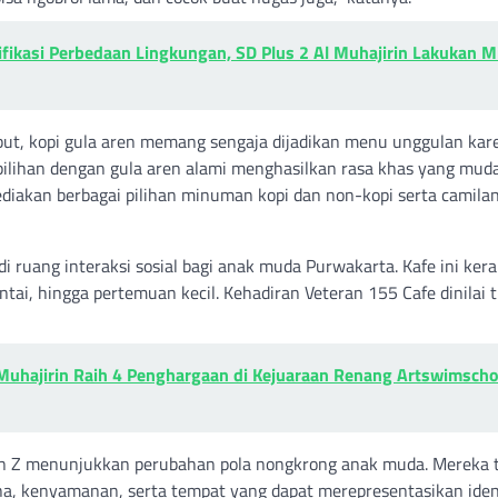
kasi Perbedaan Lingkungan, SD Plus 2 Al Muhajirin Lakukan M
but, kopi gula aren memang sengaja dijadikan menu unggulan kar
 pilihan dengan gula aren alami menghasilkan rasa khas yang mud
yediakan berbagai pilihan minuman kopi dan non-kopi serta camila
 ruang interaksi sosial bagi anak muda Purwakarta. Kafe ini kera
tai, hingga pertemuan kecil. Kehadiran Veteran 155 Cafe dinilai 
l Muhajirin Raih 4 Penghargaan di Kejuaraan Renang Artswimscho
Gen Z menunjukkan perubahan pola nongkrong anak muda. Mereka 
a, kenyamanan, serta tempat yang dapat merepresentasikan iden