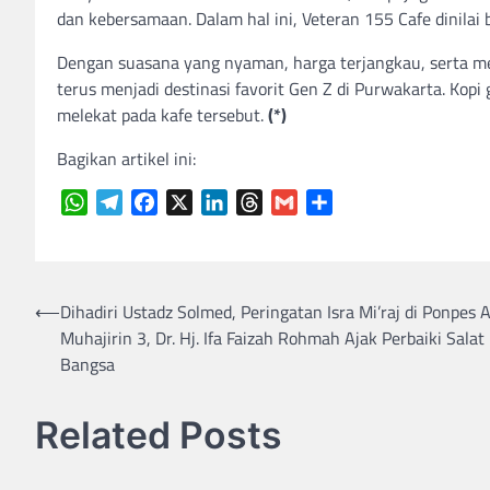
dan kebersamaan. Dalam hal ini, Veteran 155 Cafe dinilai
Dengan suasana yang nyaman, harga terjangkau, serta me
terus menjadi destinasi favorit Gen Z di Purwakarta. Kopi
melekat pada kafe tersebut.
(*)
Bagikan artikel ini:
WhatsApp
Telegram
Facebook
X
LinkedIn
Threads
Gmail
Share
Navigasi
⟵
Dihadiri Ustadz Solmed, Peringatan Isra Mi’raj di Ponpes A
Muhajirin 3, Dr. Hj. Ifa Faizah Rohmah Ajak Perbaiki Salat
pos
Bangsa
Related Posts