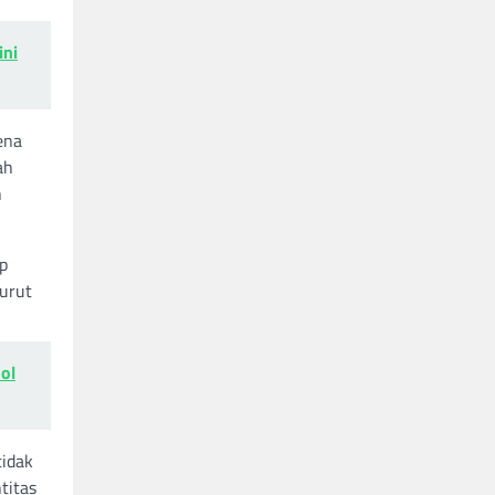
ini
ena
ah
n
p
turut
ol
tidak
titas