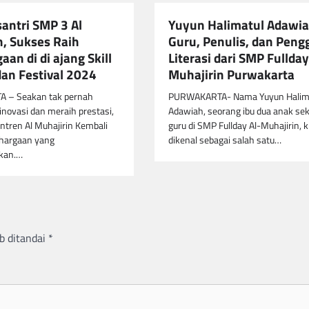
santri SMP 3 Al
Yuyun Halimatul Adawia
n, Sukses Raih
Guru, Penulis, dan Peng
an di di ajang Skill
Literasi dari SMP Fullday
dan Festival 2024
Muhajirin Purwakarta
 – Seakan tak pernah
PURWAKARTA- Nama Yuyun Halim
 inovasi dan meraih prestasi,
Adawiah, seorang ibu dua anak sek
tren Al Muhajirin Kembali
guru di SMP Fullday Al-Muhajirin, k
hargaan yang
dikenal sebagai salah satu…
kan.…
b ditandai
*