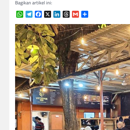
Bagikan artikel ini:
WhatsApp
Telegram
Facebook
X
LinkedIn
Threads
Gmail
Share