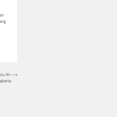
kan
yang
uru Al-
⟶
wakarta