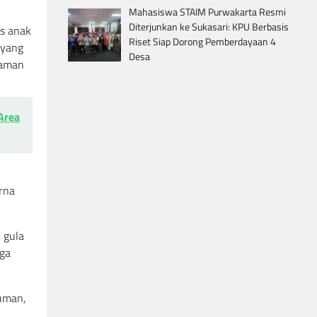
Mahasiswa STAIM Purwakarta Resmi
Diterjunkan ke Sukasari: KPU Berbasis
as anak
Riset Siap Dorong Pemberdayaan 4
 yang
Desa
yaman
Area
rna
 gula
uga
numan,