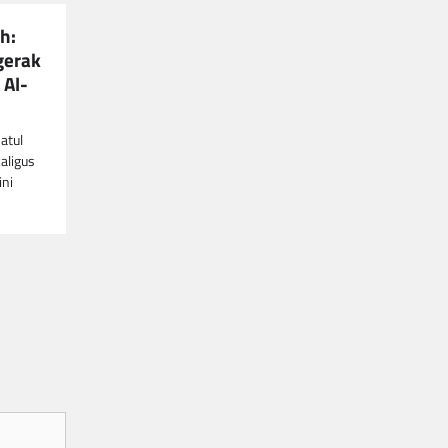
h:
gerak
 Al-
atul
aligus
ini