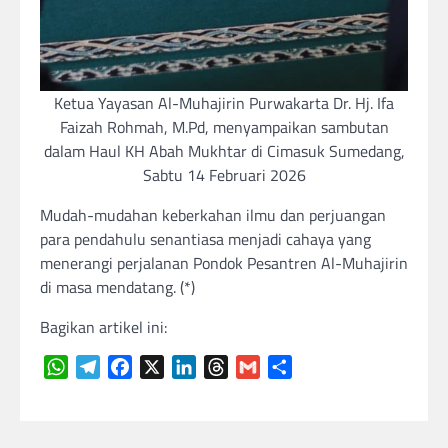
Ketua Yayasan Al-Muhajirin Purwakarta Dr. Hj. Ifa
Faizah Rohmah, M.Pd, menyampaikan sambutan
dalam Haul KH Abah Mukhtar di Cimasuk Sumedang,
Sabtu 14 Februari 2026
Mudah-mudahan keberkahan ilmu dan perjuangan
para pendahulu senantiasa menjadi cahaya yang
menerangi perjalanan Pondok Pesantren Al-Muhajirin
di masa mendatang. (*)
Bagikan artikel ini:
WhatsApp
Telegram
Facebook
X
LinkedIn
Threads
Gmail
Share