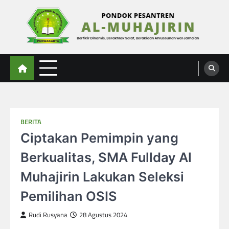
Skip
to
content
Al-Muhajirin
Berpikir Dinamis – Berakhlak Salaf – Berakidah Ahlussunah wal Jamaah
BERITA
Ciptakan Pemimpin yang
Berkualitas, SMA Fullday Al
Muhajirin Lakukan Seleksi
Pemilihan OSIS
Rudi Rusyana
28 Agustus 2024