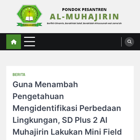
Skip
to
content
Al-Muhajirin
Berpikir Dinamis – Berakhlak Salaf – Berakidah Ahlussunah wal Jamaah
BERITA
Guna Menambah
Pengetahuan
Mengidentifikasi Perbedaan
Lingkungan, SD Plus 2 Al
Muhajirin Lakukan Mini Field