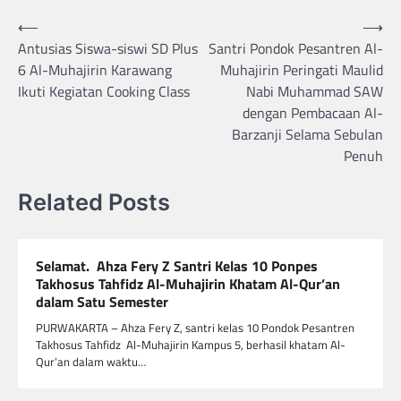
Navigasi
⟵
⟶
Antusias Siswa-siswi SD Plus
Santri Pondok Pesantren Al-
pos
6 Al-Muhajirin Karawang
Muhajirin Peringati Maulid
Ikuti Kegiatan Cooking Class
Nabi Muhammad SAW
dengan Pembacaan Al-
Barzanji Selama Sebulan
Penuh
Related Posts
Selamat. Ahza Fery Z Santri Kelas 10 Ponpes
Takhosus Tahfidz Al-Muhajirin Khatam Al-Qur’an
dalam Satu Semester
PURWAKARTA – Ahza Fery Z, santri kelas 10 Pondok Pesantren
Takhosus Tahfidz Al-Muhajirin Kampus 5, berhasil khatam Al-
Qur’an dalam waktu…