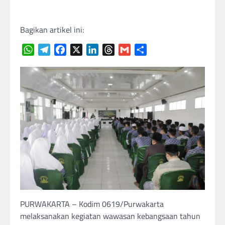
Bagikan artikel ini:
WhatsApp
Telegram
Facebook
X
LinkedIn
Threads
Gmail
Share
PURWAKARTA – Kodim 0619/Purwakarta
melaksanakan kegiatan wawasan kebangsaan tahun