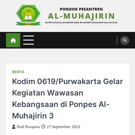
Skip
to
content
Al-Muhajirin
Berpikir Dinamis – Berakhlak Salaf – Berakidah Ahlussunah wal Jamaah
BERITA
Kodim 0619/Purwakarta Gelar
Kegiatan Wawasan
Kebangsaan di Ponpes Al-
Muhajirin 3
Rudi Rusyana
27 September 2023