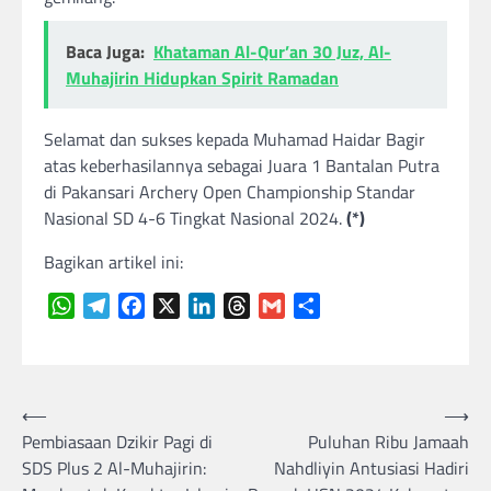
Baca Juga:
Khataman Al-Qur’an 30 Juz, Al-
Muhajirin Hidupkan Spirit Ramadan
Selamat dan sukses kepada Muhamad Haidar Bagir
atas keberhasilannya sebagai Juara 1 Bantalan Putra
di Pakansari Archery Open Championship Standar
Nasional SD 4-6 Tingkat Nasional 2024.
(*)
Bagikan artikel ini:
WhatsApp
Telegram
Facebook
X
LinkedIn
Threads
Gmail
Share
Navigasi
⟵
⟶
Pembiasaan Dzikir Pagi di
Puluhan Ribu Jamaah
pos
SDS Plus 2 Al-Muhajirin:
Nahdliyin Antusiasi Hadiri