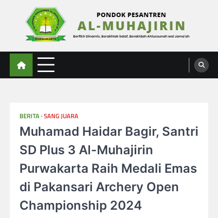
Skip
to
content
Al-Muhajirin
Berpikir Dinamis – Berakhlak Salaf – Berakidah Ahlussunah wal Jamaah
BERITA
SANG JUARA
Muhamad Haidar Bagir, Santri
SD Plus 3 Al-Muhajirin
Purwakarta Raih Medali Emas
di Pakansari Archery Open
Championship 2024