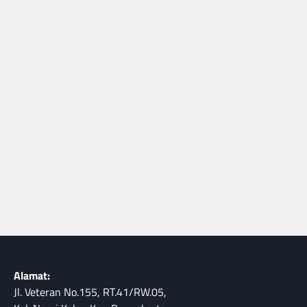
Alamat:
Jl. Veteran No.155, RT.41/RW.05,