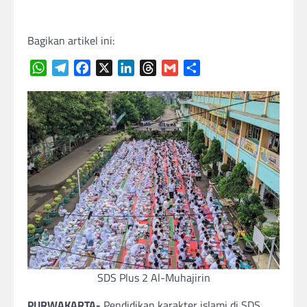
Bagikan artikel ini:
WhatsApp
Telegram
Facebook
X
LinkedIn
Threads
Gmail
Share
SDS Plus 2 Al-Muhajirin
PURWAKARTA-
Pendidikan karakter islami di SDS