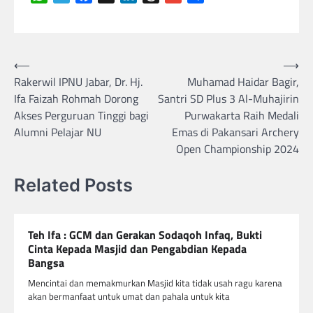
Navigasi
⟵
⟶
Rakerwil IPNU Jabar, Dr. Hj.
Muhamad Haidar Bagir,
pos
Ifa Faizah Rohmah Dorong
Santri SD Plus 3 Al-Muhajirin
Akses Perguruan Tinggi bagi
Purwakarta Raih Medali
Alumni Pelajar NU
Emas di Pakansari Archery
Open Championship 2024
Related Posts
Teh Ifa : GCM dan Gerakan Sodaqoh Infaq, Bukti
Cinta Kepada Masjid dan Pengabdian Kepada
Bangsa
Mencintai dan memakmurkan Masjid kita tidak usah ragu karena
akan bermanfaat untuk umat dan pahala untuk kita