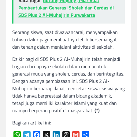
Baca Juga:
Gotong Royong, Pilar Kuat
Pembentukan Generasi Sholeh dan Cerdas di
SDS Plus 2 Al-Muhajirin Purwakarta
Seorang siswa, saat diwawancarai, menyampaikan
bahwa dzikir pagi membuatnya lebih bersemangat
dan tenang dalam menjalani aktivitas di sekolah.
Dzikir pagi di SDS Plus 2 Al-Muhajirin telah menjadi
bagian dari upaya sekolah dalam membentuk
generasi muda yang sholeh, cerdas, dan berintegritas.
Dengan adanya pembiasaan ini, SDS Plus 2 Al-
Muhajirin berharap dapat mencetak siswa-siswa yang
tidak hanya berprestasi dalam bidang akademik,
tetapi juga memiliki karakter Islami yang kuat dan
mampu berperan positif di masyarakat.
(*)
Bagikan artikel ini:
WhatsApp
Telegram
Facebook
X
LinkedIn
Threads
Gmail
Share