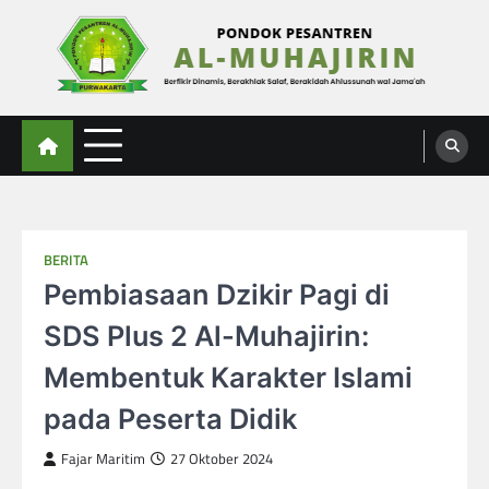
Skip
to
content
Al-Muhajirin
Berpikir Dinamis – Berakhlak Salaf – Berakidah Ahlussunah wal Jamaah
BERITA
Pembiasaan Dzikir Pagi di
SDS Plus 2 Al-Muhajirin:
Membentuk Karakter Islami
pada Peserta Didik
Fajar Maritim
27 Oktober 2024