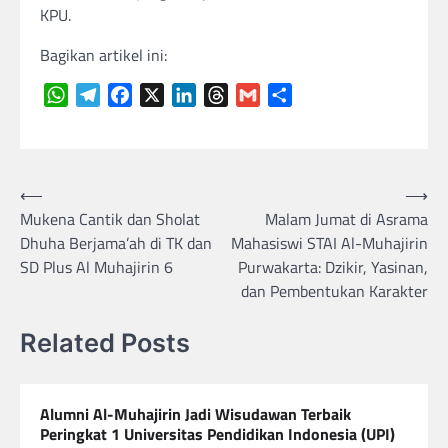
KPU.
Bagikan artikel ini:
WhatsApp
Telegram
Facebook
X
LinkedIn
Threads
Gmail
Share
Navigasi
⟵
⟶
Mukena Cantik dan Sholat
Malam Jumat di Asrama
pos
Dhuha Berjama’ah di TK dan
Mahasiswi STAI Al-Muhajirin
SD Plus Al Muhajirin 6
Purwakarta: Dzikir, Yasinan,
dan Pembentukan Karakter
Related Posts
Alumni Al-Muhajirin Jadi Wisudawan Terbaik
Peringkat 1 Universitas Pendidikan Indonesia (UPI)