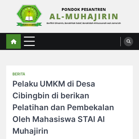
Skip
to
content
Al-Muhajirin
Berpikir Dinamis – Berakhlak Salaf – Berakidah Ahlussunah wal Jamaah
BERITA
Pelaku UMKM di Desa
Cibingbin di berikan
Pelatihan dan Pembekalan
Oleh Mahasiswa STAI Al
Muhajirin