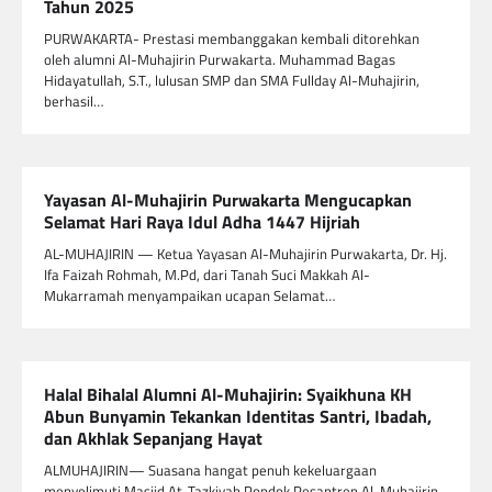
Tahun 2025
PURWAKARTA- Prestasi membanggakan kembali ditorehkan
oleh alumni Al-Muhajirin Purwakarta. Muhammad Bagas
Hidayatullah, S.T., lulusan SMP dan SMA Fullday Al-Muhajirin,
berhasil…
Yayasan Al-Muhajirin Purwakarta Mengucapkan
Selamat Hari Raya Idul Adha 1447 Hijriah
AL-MUHAJIRIN — Ketua Yayasan Al-Muhajirin Purwakarta, Dr. Hj.
Ifa Faizah Rohmah, M.Pd, dari Tanah Suci Makkah Al-
Mukarramah menyampaikan ucapan Selamat…
Halal Bihalal Alumni Al-Muhajirin: Syaikhuna KH
Abun Bunyamin Tekankan Identitas Santri, Ibadah,
dan Akhlak Sepanjang Hayat
ALMUHAJIRIN— Suasana hangat penuh kekeluargaan
menyelimuti Masjid At-Tazkiyah Pondok Pesantren Al-Muhajirin