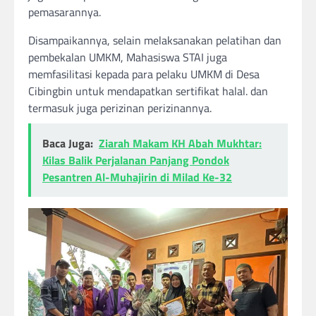
pemasarannya.
Disampaikannya, selain melaksanakan pelatihan dan
pembekalan UMKM, Mahasiswa STAI juga
memfasilitasi kepada para pelaku UMKM di Desa
Cibingbin untuk mendapatkan sertifikat halal. dan
termasuk juga perizinan perizinannya.
Baca Juga:
Ziarah Makam KH Abah Mukhtar:
Kilas Balik Perjalanan Panjang Pondok
Pesantren Al-Muhajirin di Milad Ke-32