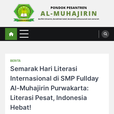
Skip
to
content
Al-Muhajirin
Berpikir Dinamis – Berakhlak Salaf – Berakidah Ahlussunah wal Jamaah
BERITA
Semarak Hari Literasi
Internasional di SMP Fullday
Al-Muhajirin Purwakarta:
Literasi Pesat, Indonesia
Hebat!